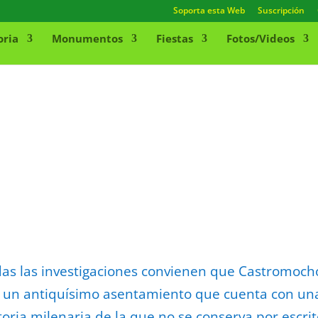
Soporta esta Web
Suscripción
oria
Monumentos
Fiestas
Fotos/Videos
as las investigaciones convienen que Castromoch
 un antiquísimo asentamiento que cuenta con un
toria milenaria de la que no se conserva por escri