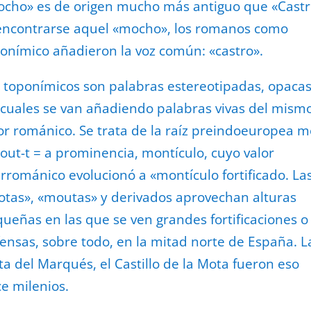
cho» es de origen mucho más antiguo que «Castr
encontrarse aquel «mocho», los romanos como
onímico añadieron la voz común: «castro».
 toponímicos son palabras estereotipadas, opacas
 cuales se van añadiendo palabras vivas del mism
or románico. Se trata de la raíz preindoeuropea m
out-t = a prominencia, montículo, cuyo valor
rrománico evolucionó a «montículo fortificado. La
tas», «moutas» y derivados aprovechan alturas
ueñas en las que se ven grandes fortificaciones o
ensas, sobre todo, en la mitad norte de España. L
a del Marqués, el Castillo de la Mota fueron eso
e milenios.