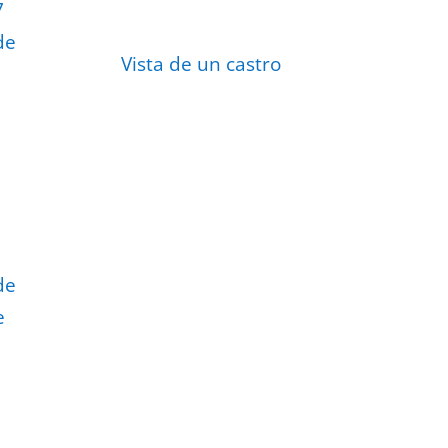
7
de
Vista de un castro
de
e