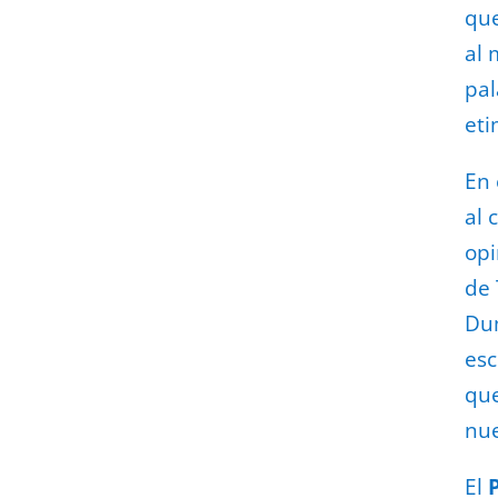
que
al 
pal
eti
En 
al 
opi
de 
Dum
esc
que
nue
El