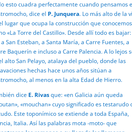
do esto cuadra perfectamente cuando pensamos 
tromocho, dice el
P. Junquera
.
Lo más alto de la vi
el lugar que ocupa la construcción que conocemos
o «La Torre del Castillo». Desde allí todo es bajar:
, a San Esteban, a Santa María, a Carre Fuentes, a
re Baquerín e incluso a Carre Palencia. A lo lejos 
el alto San Pelayo, atalaya del pueblo, donde las
avaciones hechas hace unos años sitúan a
tromocho, al menos en la alta Edad de Hierro.
mbién dice
E. Rivas
que: «en Galicia aún queda
utan», «mouchan» cuyo significado es testarudo 
udo. Este toponímico se extiende a toda España,
ncia, Italia. Así las palabras mota -moto- que