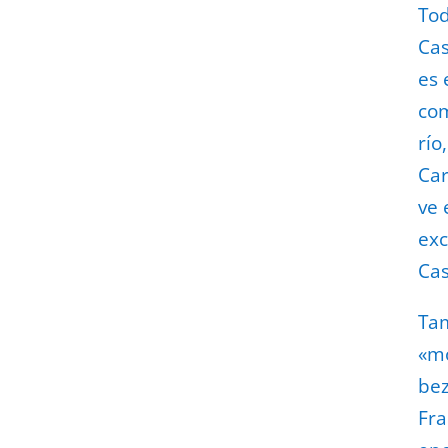
To
Cas
es 
com
río
Car
ve 
exc
Cas
Ta
«mo
bez
Fra