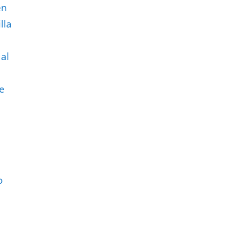
en
lla
 al
se
o