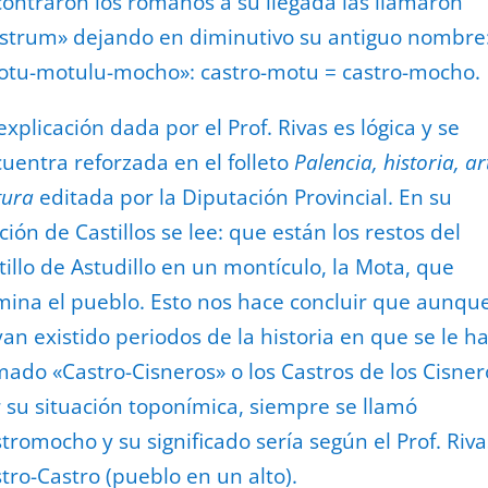
ontraron los romanos a su llegada las llamaron
strum» dejando en diminutivo su antiguo nombre
tu-motulu-mocho»: castro-motu = castro-mocho.
explicación dada por el Prof. Rivas es lógica y se
uentra reforzada en el folleto
Palencia, historia, ar
tura
editada por la Diputación Provincial. En su
ción de Castillos se lee: que están los restos del
tillo de Astudillo en un montículo, la Mota, que
ina el pueblo. Esto nos hace concluir que aunqu
an existido periodos de la historia en que se le h
mado «Castro-Cisneros» o los Castros de los Cisner
 su situación toponímica, siempre se llamó
tromocho y su significado sería según el Prof. Riva
tro-Castro (pueblo en un alto).