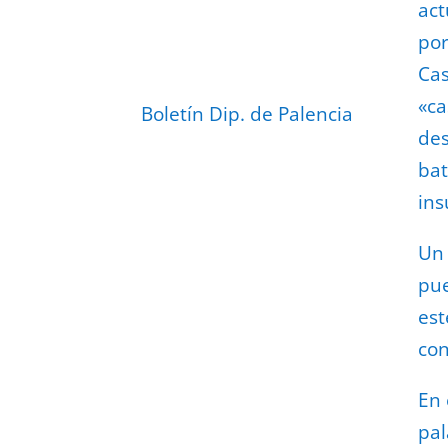
act
por
Cas
«ca
Boletín Dip. de Palencia
des
bat
ins
U
pue
est
con
En 
pal