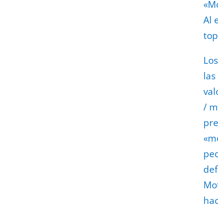
«Mo
Al 
top
Los
las
val
/ m
pre
«mo
peq
def
Mot
hac