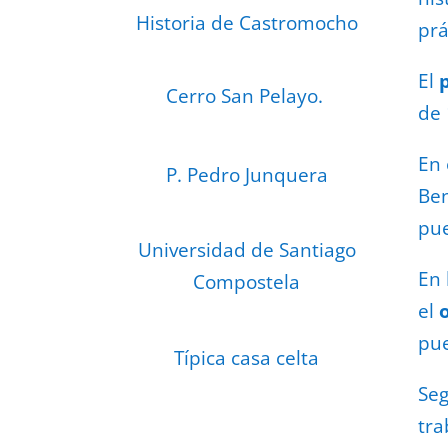
Historia de Castromocho
prá
El
Cerro San Pelayo.
de 
En 
P. Pedro Junquera
Ben
pue
Universidad de Santiago
En 
Compostela
el
pue
Típica casa celta
Se
tra