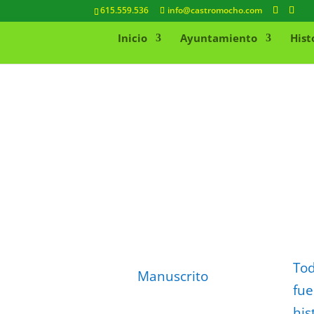
615.559.536
info@castromocho.com
Inicio
Ayuntamiento
Hist
Tod
Manuscrito
fue
his