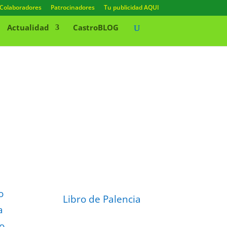
Colaboradores
Patrocinadores
Tu publicidad AQUI
Actualidad
CastroBLOG
o
Libro de Palencia
a
to