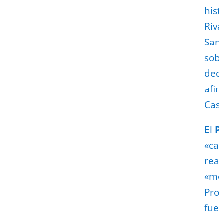
his
Riv
San
sob
ded
afi
Ca
El
«ca
rea
«mo
Pro
fue