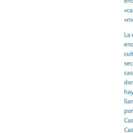
enc
«ca
«mo
La 
enc
cul
sec
cas
dom
hay
lla
por
Cas
Cas