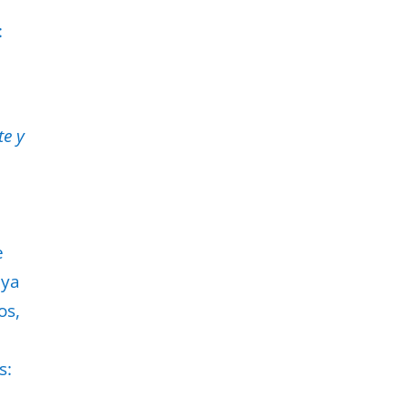
:
te y
e
aya
os,
s: