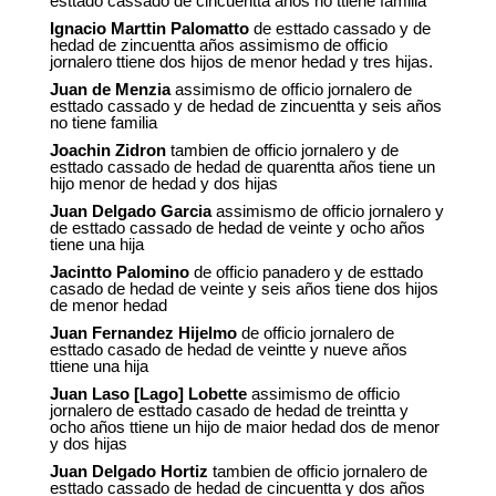
esttado cassado de cincuentta años no ttiene familia
Ignacio Marttin Palomatto
de esttado cassado y de
hedad de zincuentta años assimismo de officio
jornalero ttiene dos hijos de menor hedad y tres hijas.
Juan de Menzia
assimismo de officio jornalero de
esttado cassado y de hedad de zincuentta y seis años
no tiene familia
Joachin Zidron
tambien de officio jornalero y de
esttado cassado de hedad de quarentta años tiene un
hijo menor de hedad y dos hijas
Juan Delgado Garcia
assimismo de officio jornalero y
de esttado cassado de hedad de veinte y ocho años
tiene una hija
Jacintto Palomino
de officio panadero y de esttado
casado de hedad de veinte y seis años tiene dos hijos
de menor hedad
Juan Fernandez Hijelmo
de officio jornalero de
esttado casado de hedad de veintte y nueve años
ttiene una hija
Juan Laso [Lago] Lobette
assimismo de officio
jornalero de esttado casado de hedad de treintta y
ocho años ttiene un hijo de maior hedad dos de menor
y dos hijas
Juan Delgado Hortiz
tambien de officio jornalero de
esttado cassado de hedad de cincuentta y dos años