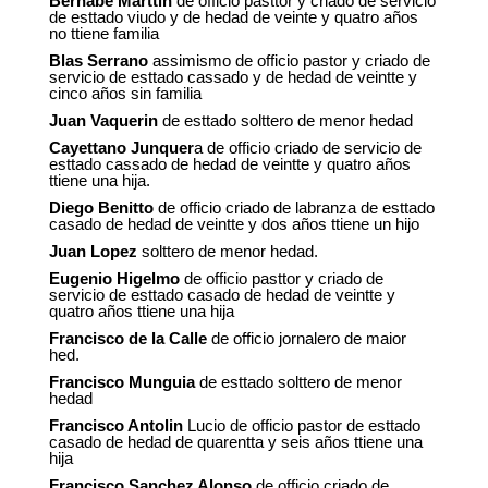
Bernabe Marttin
de officio pasttor y criado de servicio
de esttado viudo y de hedad de veinte y quatro años
no ttiene familia
Blas Serrano
assimismo de officio pastor y criado de
servicio de esttado cassado y de hedad de veintte y
cinco años sin familia
Juan Vaquerin
de esttado solttero de menor hedad
Cayettano Junquer
a de officio criado de servicio de
esttado cassado de hedad de veintte y quatro años
ttiene una hija.
Diego Benitto
de officio criado de labranza de esttado
casado de hedad de veintte y dos años ttiene un hijo
Juan Lopez
solttero de menor hedad.
Eugenio Higelmo
de officio pasttor y criado de
servicio de esttado casado de hedad de veintte y
quatro años ttiene una hija
Francisco de la Calle
de officio jornalero de maior
hed.
Francisco Munguia
de esttado solttero de menor
hedad
Francisco Antolin
Lucio de officio pastor de esttado
casado de hedad de quarentta y seis años ttiene una
hija
Francisco Sanchez Alonso
de officio criado de