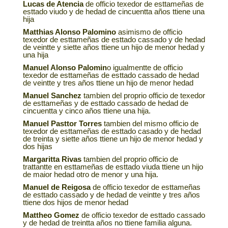
Lucas de Atencia
de officio texedor de esttameñas de
esttado viudo y de hedad de cincuentta años ttiene una
hija
Matthias Alonso Palomino
asimismo de officio
texedor de esttameñas de esttado cassado y de hedad
de veintte y siette años ttiene un hijo de menor hedad y
una hija
Manuel Alonso Palomin
o igualmentte de officio
texedor de esttameñas de esttado cassado de hedad
de veintte y tres años ttiene un hijo de menor hedad
Manuel Sanchez
tambien del proprio officio de texedor
de esttameñas y de esttado cassado de hedad de
cincuentta y cinco años ttiene una hija.
Manuel Pasttor Torres
tambien del mismo officio de
texedor de esttameñas de esttado casado y de hedad
de treinta y siette años ttiene un hijo de menor hedad y
dos hijas
Margaritta Rivas
tambien del proprio officio de
trattantte en esttameñas de esttado viuda ttiene un hijo
de maior hedad otro de menor y una hija.
Manuel de Reigosa
de officio texedor de esttameñas
de esttado cassado y de hedad de veintte y tres años
ttiene dos hijos de menor hedad
Mattheo Gomez
de officio texedor de esttado cassado
y de hedad de treintta años no ttiene familia alguna.