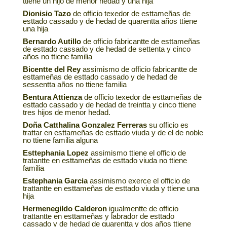
ttiene un hijo de menor hedad y una hija
Dionisio Tazo
de officio texedor de esttameñas de
esttado cassado y de hedad de quarentta años ttiene
una hija
Bernardo Autillo
de officio fabricantte de esttameñas
de esttado cassado y de hedad de settenta y cinco
años no ttiene familia
Bicentte del Rey
assimismo de officio fabricantte de
esttameñas de esttado cassado y de hedad de
sessentta años no ttiene familia
Bentura Attienza
de officio texedor de esttameñas de
esttado cassado y de hedad de treintta y cinco ttiene
tres hijos de menor hedad.
Doña Catthalina Gonzalez Ferreras
su officio es
trattar en esttameñas de esttado viuda y de el de noble
no ttiene familia alguna
Esttephania Lopez
assimismo ttiene el officio de
tratantte en esttameñas de esttado viuda no ttiene
familia
Estephania Garcia
assimismo exerce el officio de
trattantte en esttameñas de esttado viuda y ttiene una
hija
Hermenegildo Calderon
igualmentte de officio
trattantte en esttameñas y labrador de esttado
cassado y de hedad de quarentta y dos años ttiene