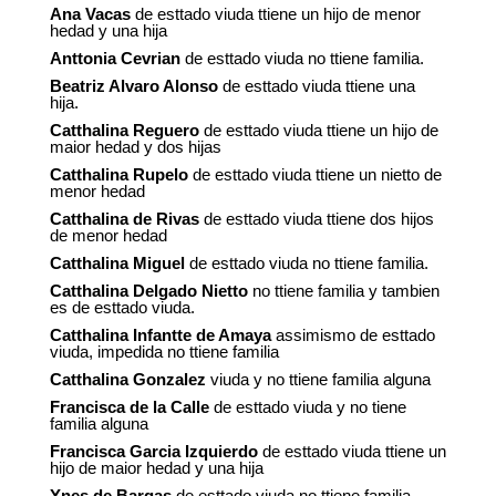
Ana Vacas
de esttado viuda ttiene un hijo de menor
hedad y una hija
Anttonia Cevrian
de esttado viuda no ttiene familia.
Beatriz Alvaro Alonso
de esttado viuda ttiene una
hija.
Catthalina Reguero
de esttado viuda ttiene un hijo de
maior hedad y dos hijas
Catthalina Rupelo
de esttado viuda ttiene un nietto de
menor hedad
Catthalina de Rivas
de esttado viuda ttiene dos hijos
de menor hedad
Catthalina Miguel
de esttado viuda no ttiene familia.
Catthalina Delgado Nietto
no ttiene familia y tambien
es de esttado viuda.
Catthalina Infantte de Amaya
assimismo de esttado
viuda, impedida no ttiene familia
Catthalina Gonzalez
viuda y no ttiene familia alguna
Francisca de la Calle
de esttado viuda y no tiene
familia alguna
Francisca Garcia Izquierdo
de esttado viuda ttiene un
hijo de maior hedad y una hija
Ynes de Bargas
de esttado viuda no ttiene familia