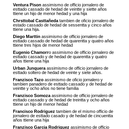
Ventura Pison
assimismo de officio jornalero de
esttado cassado de hedad de veintte y siette años
ttiene un hijo de menor hedad y una hija
Chrsttobal Casttañeda
tambien de oficio jornalero de
estado cassado de hedad de sessentta y cinco años
ttiene una hija.
Diego Marttin
assimismo de officio jornalero de
esttado cassado de hedad de quarentta y quatro años
ttiene tres hijos de menor hedad
Eugenio Chamorr
o assimismo de officio jornalero de
esttado cassado y de hedad de quarentta y quatro
años ttiene una hija
Urban Junquera
assimismo de officio jornalero de
esttado soltero de hedad de veinte y siete años.
Franzisco Tazo
assimismo de oficio jornalero y
tambien panadero de esttado cassado y de hedad de
veintte y ocho años no tiene familia
Franzisco Somoza
assimismo de officio jornalero de
esttado cassado y de hedad de treintta y ocho años
ttiene un hijo de menor hedad
Francisco Rodriguez
tambien de el mismo officio de
jornalero de esttado casado y de hedad de cincuentta
años ttiene una hija
Franzisco Garcia Rodriguez
assimismo de officio