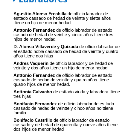
Agusttin Alonso Frechilla
de officio labrador de
esttado cassado de hedad de veintte y siette años
ttiene un hijo de menor hedad
Anttonio Fernandez
de officio labrador de esttado
casado de hedad de veintte y cinco años ttiene tres
hijos de menor hedad.
D
Alonso Villaverde y Quixada
de officio labrador de
.
el esttado noble cassado de hedad de veintte y quatro
años ttiene dos hijas
Andres Vaquerin
de officio labrador y de hedad de
veintte y dos años ttiene un hijo de menor hedad.
Anttonio Fernandez
de officio labrador de esttado
cassado de hedad de veintte y quatro años ttiene
quatro hijos de menor hedad.
Anttonia Calvacho
de esttado viuda y labradora ttiene
tres hijas
Bonifacio Fernandez
de officio labrador de esttado
cassado de hedad de veintte y cinco años no ttiene
familia
Bonifacio Castrillo
de officio labrador de esttado
cassado y de hedad de quarentta y nueve años ttiene
dos hijos de menor hedad