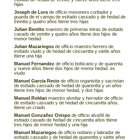
hijas
Joseph de Lora
de officio mesonero corttador y
guarda de el campo de esttado cassado y de hedad de
treintta y quatro años ttiene tres hijas
Julian Benitto
maestro de primeras letras de esttado
casado de veintte y quatro años ttiene dos hijos de
menor hedad
Julian Mazariegos
de officio maestro herrero de
esttado viudo y de hedad de cincuentta y siette años
ttiene una hija
Manuel Fernandez
de officio botticario y de quarenta
y nueve años ttiene dos hijos de menor hedad. es
viudo
Manuel Garcia Recio
de officio organistta y sacristan
de esttado cassado de hedad de quarentta y un años
ttiene tres hijos de menor hedad, y dos hijas
Manuel Roldan
maestro alveitar y herrador de officio
de esttado cassado y de hedad de cincuentta años,
ttiene un criado
Manuel Gonzañez Ovispo
de officio alvañil de
esttado casado de hedad de cincuentta años ttiene
tres hijos de menor hedad y una hija
Manuel Mazariegos
de officio nottario y labrador de
esttado cassado y de hedad de quarentta y siette años