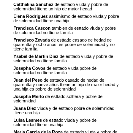
Catthalina Sanchez
de esttado viuda y pobre de
solemnidad ttiene un hijo de maior hedad
Elena Rodriguez
assimismo de esttado viuda y pobre
de solemnidad ttiene una hija.
Francisca Cascon
tambien de esttado viuda y pobre
de solemnidad no ttiene familia
Francisco Zevada
de esttado casado de hedad de
quarentta y ocho años, es pobre de solemnidad y no
ttiene familia
Ysabel de Martin Diez
de esttado viuda y pobre de
solemnidad no ttiene familia
Josepha Covos
de esttado viuda pobre de
solemnidad no ttiene familia
Juan del Peso
de esttado casado de hedad de
quarentta y nueve años ttiene un hijo de maior hedad y
una hija es pobre de solemnidad
Josepha Merlo
de esttado solttera y pobre de
solemnidad
Juana Diez
viuda y de esttado pobre de solemnidad
ttiene una hija.
Luisa Lesmes
de esttado viuda y pobre de
solemnidad ttiene una hija
Maria Garcia de la Roza
de esttado viuda y pobre de