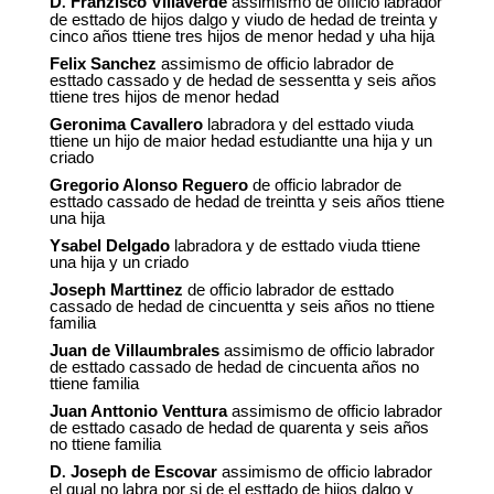
D
Franzisco Villaverde
assimismo de officio labrador
.
de esttado de hijos dalgo y viudo de hedad de treinta y
cinco años ttiene tres hijos de menor hedad y uha hija
Felix Sanchez
assimismo de officio labrador de
esttado cassado y de hedad de sessentta y seis años
ttiene tres hijos de menor hedad
Geronima Cavallero
labradora y del esttado viuda
ttiene un hijo de maior hedad estudiantte una hija y un
criado
Gregorio Alonso Reguero
de officio labrador de
esttado cassado de hedad de treintta y seis años ttiene
una hija
Ysabel Delgado
labradora y de esttado viuda ttiene
una hija y un criado
Joseph Marttinez
de officio labrador de esttado
cassado de hedad de cincuentta y seis años no ttiene
familia
Juan de Villaumbrales
assimismo de officio labrador
de esttado cassado de hedad de cincuenta años no
ttiene familia
Juan Anttonio Venttura
assimismo de officio labrador
de esttado casado de hedad de quarenta y seis años
no ttiene familia
D
Joseph de Escovar
assimismo de officio labrador
.
el qual no labra por si de el esttado de hijos dalgo y