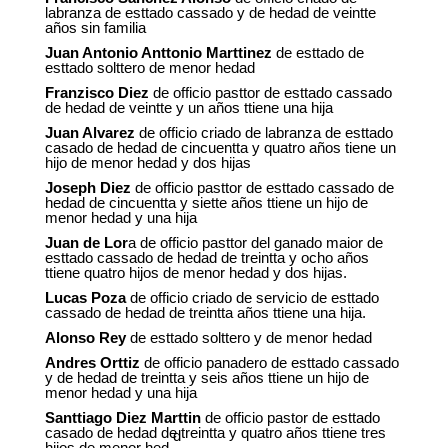
labranza de esttado cassado y de hedad de veintte
años sin familia
Juan Antonio Anttonio Marttinez
de esttado de
esttado solttero de menor hedad
Franzisco Diez
de officio pasttor de esttado cassado
de hedad de veintte y un años ttiene una hija
Juan Alvarez
de officio criado de labranza de esttado
casado de hedad de cincuentta y quatro años tiene un
hijo de menor hedad y dos hijas
Joseph Diez
de officio pasttor de esttado cassado de
hedad de cincuentta y siette años ttiene un hijo de
menor hedad y una hija
Juan de Lor
a de officio pasttor del ganado maior de
esttado cassado de hedad de treintta y ocho años
ttiene quatro hijos de menor hedad y dos hijas.
Lucas Poza
de officio criado de servicio de esttado
cassado de hedad de treintta años ttiene una hija.
Alonso Rey
de esttado solttero y de menor hedad
Andres Orttiz
de officio panadero de esttado cassado
y de hedad de treintta y seis años ttiene un hijo de
menor hedad y una hija
Santtiago Diez Marttin
de officio pastor de esttado
casado de hedad de treintta y quatro años ttiene tres
d
hijos de menor hed.