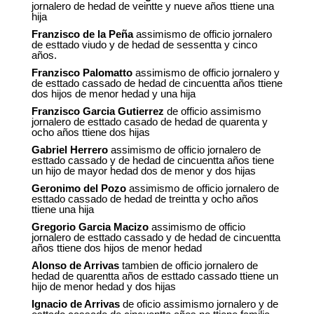
jornalero de hedad de veintte y nueve años ttiene una
hija
Franzisco de la Peña
assimismo de officio jornalero
de esttado viudo y de hedad de sessentta y cinco
años.
Franzisco Palomatto
assimismo de officio jornalero y
de esttado cassado de hedad de cincuentta años ttiene
dos hijos de menor hedad y una hija
Franzisco Garcia Gutierrez
de officio assimismo
jornalero de esttado casado de hedad de quarenta y
ocho años ttiene dos hijas
Gabriel Herrero
assimismo de officio jornalero de
esttado cassado y de hedad de cincuentta años tiene
un hijo de mayor hedad dos de menor y dos hijas
Geronimo del Pozo
assimismo de officio jornalero de
esttado cassado de hedad de treintta y ocho años
ttiene una hija
Gregorio Garcia Macizo
assimismo de officio
jornalero de esttado cassado y de hedad de cincuentta
años ttiene dos hijos de menor hedad
Alonso de Arrivas
tambien de officio jornalero de
hedad de quarentta años de esttado cassado ttiene un
hijo de menor hedad y dos hijas
Ignacio de Arrivas
de oficio assimismo jornalero y de