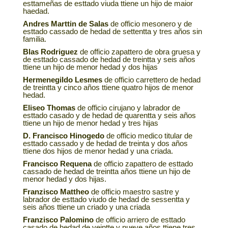
esttameñas de esttado viuda ttiene un hijo de maior
haedad.
Andres Marttin de Salas
de officio mesonero y de
esttado cassado de hedad de settentta y tres años sin
familia.
Blas Rodriguez
de officio zapattero de obra gruesa y
de esttado cassado de hedad de treintta y seis años
ttiene un hijo de menor hedad y dos hijas
Hermenegildo Lesmes
de officio carrettero de hedad
de treintta y cinco años ttiene quatro hijos de menor
hedad.
Eliseo Thomas
de officio cirujano y labrador de
esttado casado y de hedad de quarentta y seis años
ttiene un hijo de menor hedad y tres hijas
D. Francisco Hinogedo
de officio medico titular de
esttado cassado y de hedad de treinta y dos años
ttiene dos hijos de menor hedad y una criada.
Francisco Requena
de officio zapattero de esttado
cassado de hedad de treintta años ttiene un hijo de
menor hedad y dos hijas.
Franzisco Mattheo
de officio maestro sastre y
labrador de esttado viudo de hedad de sessentta y
seis años ttiene un criado y una criada
Franzisco Palomino
de officio arriero de esttado
casado de hedad de veintte y nueve años ttiene tres