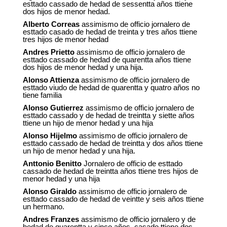
esttado cassado de hedad de sessentta años ttiene
dos hijos de menor hedad.
Alberto Correas
assimismo de officio jornalero de
esttado casado de hedad de treinta y tres años ttiene
tres hijos de menor hedad
Andres Prietto
assimismo de officio jornalero de
esttado cassado de hedad de quarentta años ttiene
dos hijos de menor hedad y una hija.
Alonso Attienza
assimismo de officio jornalero de
esttado viudo de hedad de quarentta y quatro años no
tiene familia
Alonso Gutierrez
assimismo de officio jornalero de
esttado cassado y de hedad de treintta y siette años
ttiene un hijo de menor hedad y una hija
Alonso Hijelmo
assimismo de officio jornalero de
esttado cassado de hedad de treintta y dos años ttiene
un hijo de menor hedad y una hija.
Anttonio Benitto
Jornalero de officio de esttado
cassado de hedad de treintta años ttiene tres hijos de
menor hedad y una hija
Alonso Giraldo
assimismo de officio jornalero de
esttado cassado de hedad de veintte y seis años ttiene
un hermano.
Andres Franzes
assimismo de officio jornalero y de
hedad de quarentta y cinco años, casado
ttiene dos