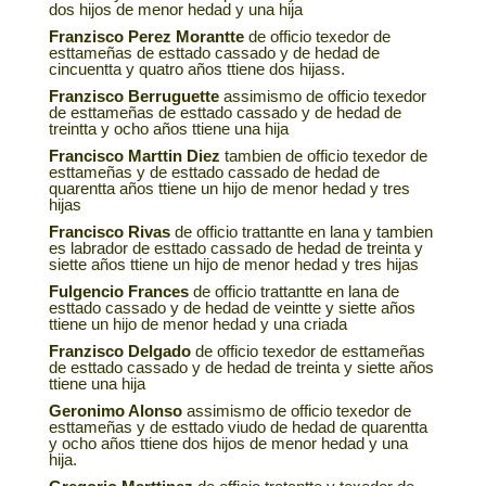
dos hijos de menor hedad y una hija
Franzisco Perez Morantte
de officio texedor de
esttameñas de esttado cassado y de hedad de
cincuentta y quatro años ttiene dos hijass.
Franzisco Berruguette
assimismo de officio texedor
de esttameñas de esttado cassado y de hedad de
treintta y ocho años ttiene una hija
Francisco Marttin Diez
tambien de officio texedor de
esttameñas y de esttado cassado de hedad de
quarentta años ttiene un hijo de menor hedad y tres
hijas
Francisco Rivas
de officio trattantte en lana y tambien
es labrador de esttado cassado de hedad de treinta y
siette años ttiene un hijo de menor hedad y tres hijas
Fulgencio Frances
de officio trattantte en lana de
esttado cassado y de hedad de veintte y siette años
ttiene un hijo de menor hedad y una criada
Franzisco Delgado
de officio texedor de esttameñas
de esttado cassado y de hedad de treinta y siette años
ttiene una hija
Geronimo Alonso
assimismo de officio texedor de
esttameñas y de esttado viudo de hedad de quarentta
y ocho años ttiene dos hijos de menor hedad y una
hija.