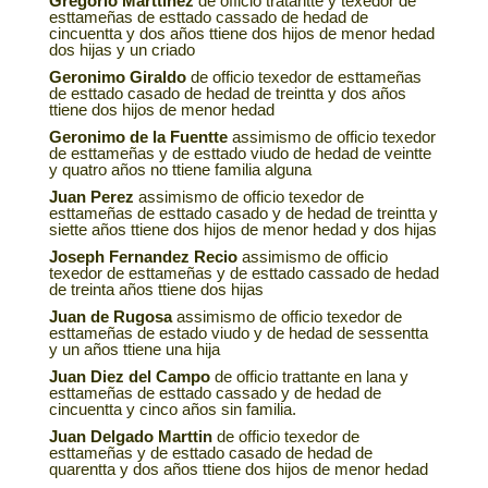
Gregorio Marttinez
de officio tratantte y texedor de
esttameñas de esttado cassado de hedad de
cincuentta y dos años ttiene dos hijos de menor hedad
dos hijas y un criado
Geronimo Giraldo
de officio texedor de esttameñas
de esttado casado de hedad de treintta y dos años
ttiene dos hijos de menor hedad
Geronimo de la Fuentte
assimismo de officio texedor
de esttameñas y de esttado viudo de hedad de veintte
y quatro años no ttiene familia alguna
Juan Perez
assimismo de officio texedor de
esttameñas de esttado casado y de hedad de treintta y
siette años ttiene dos hijos de menor hedad y dos hijas
Joseph Fernandez Recio
assimismo de officio
texedor de esttameñas y de esttado cassado de hedad
de treinta años ttiene dos hijas
Juan de Rugosa
assimismo de officio texedor de
esttameñas de estado viudo y de hedad de sessentta
y un años ttiene una hija
Juan Diez del Campo
de officio trattante en lana y
esttameñas de esttado cassado y de hedad de
cincuentta y cinco años sin familia.
Juan Delgado Marttin
de officio texedor de
esttameñas y de esttado casado de hedad de
quarentta y dos años ttiene dos hijos de menor hedad