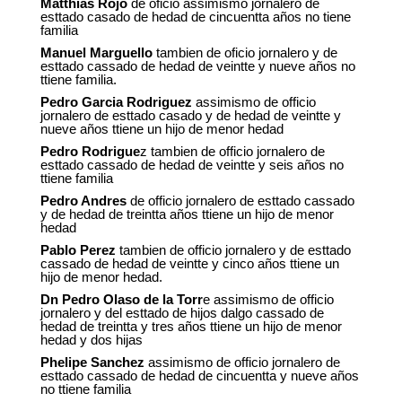
Matthias Rojo
de oficio assimismo jornalero de
esttado casado de hedad de cincuentta años no tiene
familia
Manuel Marguello
tambien de oficio jornalero y de
esttado cassado de hedad de veintte y nueve años no
ttiene familia.
Pedro Garcia Rodriguez
assimismo de officio
jornalero de esttado casado y de hedad de veintte y
nueve años ttiene un hijo de menor hedad
Pedro Rodrigue
z tambien de officio jornalero de
esttado cassado de hedad de veintte y seis años no
ttiene familia
Pedro Andres
de officio jornalero de esttado cassado
y de hedad de treintta años ttiene un hijo de menor
hedad
Pablo Perez
tambien de officio jornalero
y de esttado
cassado de hedad de veintte y cinco años ttiene un
hijo de menor hedad.
Dn Pedro Olaso de la Torr
e assimismo de officio
jornalero y del esttado de hijos dalgo cassado de
hedad de treintta y tres años ttiene un hijo de menor
hedad y dos hijas
Phelipe Sanchez
assimismo de officio jornalero de
esttado cassado de hedad de cincuentta y nueve años
no ttiene familia