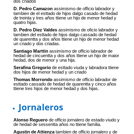
dos criados
D
Pedro Camazon
assimismo de officio labrador y
.
tambien de el esttado de hijos dalgo casado de hedad
de treinta y tres años ttiene un hijo de menor hedad y
quatro hijas.
D
Pedro Diez Valdes
assimismo de oficio labrador y
.
tambien del esttado de hijos dalgo cassado de hedad
de quarentta y dos años ttiene un hijo de menor hedad
un criado y dos criadas.
Santiago Marttin
assimismo de officio labrador de
hedad de cincuentta y dos años ttiene un hijo de maior
hedad, dos de menor y una hija.
Serafina Gregorio
de esttado viuda y labradora ttiene
dos hijos de menor hedad y un criado
Thomas Morrondo
assimismo de officio labrador de
esttado cassado de hedad de quarentta y cinco años
ttiene tres hijos de menor hedad y dos hijas.
Jornaleros
Alonso Reguero
de officio jornalero de estado viudo y
de hedad de sessentta años no ttiene familia.
Agustin de Attienza
tambien de officio jornalero y de