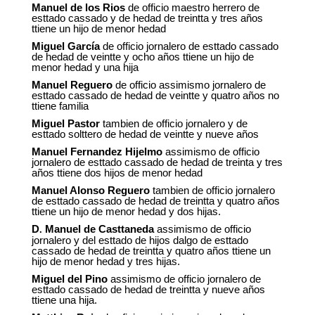
Manuel de los Rios
de officio maestro herrero de
esttado cassado y de hedad de treintta y tres años
ttiene un hijo de menor hedad
Miguel García
de officio jornalero de esttado cassado
de hedad de veintte y ocho años ttiene un hijo de
menor hedad y una hija
Manuel Reguero
de officio assimismo jornalero de
esttado cassado de hedad de veintte y quatro años no
ttiene familia
Miguel Pastor
tambien de officio jornalero y de
esttado solttero de hedad de veintte y nueve años
Manuel Fernandez Hijelmo
assimismo de officio
jornalero de esttado cassado de hedad de treinta y tres
años ttiene dos hijos de menor hedad
Manuel Alonso Reguero
tambien de officio jornalero
de esttado cassado de hedad de treintta y quatro años
ttiene un hijo de menor hedad y dos hijas.
D
Manuel de Casttaneda
assimismo de officio
.
jornalero y del esttado de hijos dalgo de esttado
cassado de hedad de treintta y quatro años ttiene un
hijo de menor hedad y tres hijas.
Miguel del Pino
assimismo de officio jornalero de
esttado cassado de hedad de treintta y nueve años
ttiene una hija.