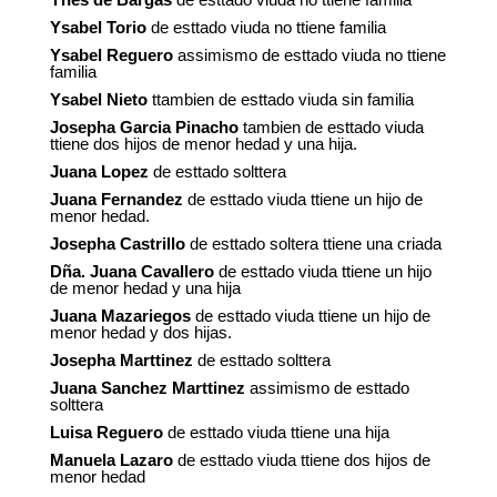
Ysabel Torio
de esttado viuda no ttiene familia
Ysabel Reguero
assimismo de esttado viuda no ttiene
familia
Ysabel Nieto
ttambien de esttado viuda sin familia
Josepha Garcia Pinacho
tambien de esttado viuda
ttiene dos hijos de menor hedad y una hija.
Juana Lopez
de esttado solttera
Juana Fernandez
de esttado viuda ttiene un hijo de
menor hedad.
Josepha Castrillo
de esttado soltera ttiene una criada
Dña. Juana Cavallero
de esttado viuda ttiene un hijo
de menor hedad y una hija
Juana Mazariegos
de esttado viuda ttiene un hijo de
menor hedad y dos hijas.
Josepha Marttinez
de esttado solttera
Juana Sanchez Marttinez
assimismo de esttado
solttera
Luisa Reguero
de esttado viuda ttiene una hija
Manuela Lazaro
de esttado viuda ttiene dos hijos de
menor hedad