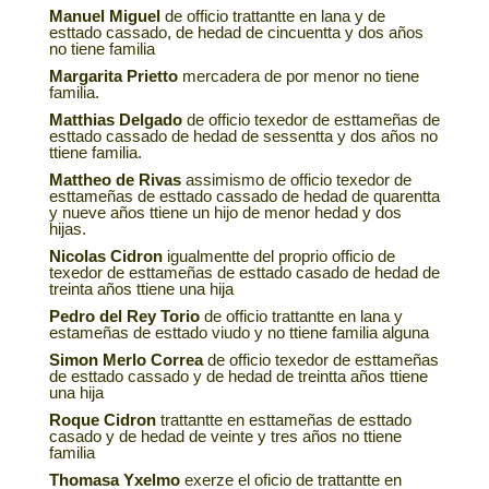
Manuel Miguel
de officio trattantte en lana y de
esttado cassado, de hedad de cincuentta y dos años
no tiene familia
Margarita Prietto
mercadera de por menor no tiene
familia.
Matthias Delgado
de officio texedor de esttameñas de
esttado cassado de hedad de sessentta y dos años no
ttiene familia.
Mattheo de Rivas
assimismo de officio texedor de
esttameñas de esttado cassado de hedad de quarentta
y nueve años ttiene un hijo de menor hedad y dos
hijas.
Nicolas Cidron
igualmentte del proprio officio de
texedor de esttameñas de esttado casado de hedad de
treinta años ttiene una hija
Pedro del Rey Torio
de officio trattantte en lana y
estameñas de esttado viudo y no ttiene familia alguna
Simon Merlo Correa
de officio texedor de esttameñas
de esttado cassado y de hedad de treintta años ttiene
una hija
Roque Cidron
trattantte en esttameñas de esttado
casado y de hedad de veinte y tres años no ttiene
familia
Thomasa Yxelmo
exerze el oficio de trattantte en