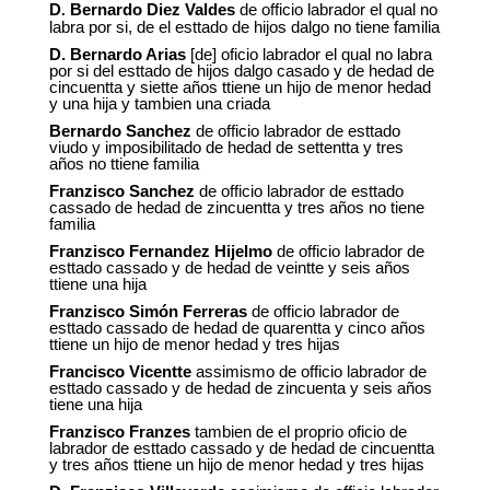
D
Bernardo Diez
Valdes
de officio labrador el qual no
.
labra por si, de el esttado de hijos dalgo no tiene familia
D.
Bernardo Arias
[de] oficio labrador el qual no labra
por si del esttado de hijos dalgo casado y de hedad de
cincuentta y siette años ttiene un hijo de menor hedad
y una hija y tambien una criada
Bernardo Sanchez
de officio labrador de esttado
viudo y imposibilitado de hedad de settentta y tres
años no ttiene familia
Franzisco Sanchez
de officio labrador de esttado
cassado de hedad de zincuentta y tres años no tiene
familia
Franzisco Fernandez Hijelmo
de officio labrador de
esttado cassado y de hedad de veintte y seis años
ttiene una hija
Franzisco Simón Ferreras
de officio labrador de
esttado cassado de hedad de quarentta y cinco años
ttiene un hijo de menor hedad y tres hijas
Francisco Vicentte
assimismo de officio labrador de
esttado cassado y de hedad de zincuenta y seis años
tiene una hija
Franzisco Franzes
tambien de el proprio oficio de
labrador de esttado cassado y de hedad de cincuentta
y tres años ttiene un hijo de menor hedad y tres hijas