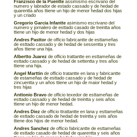
Franzisco de la Puentte
assimismo escrivano del
numero y labrador de estado cassado y de hedad de
quarentta años ttiene un hijo de menor hedad dos hijas
y un criado
Gregorio Garcia Infantte
asimismo escrivano del
numero y jornalero de esttado casado de treintta años
ttiene un hijo de menor hedad y dos hijas
Andres Pasttor
de officio fabricantte de esttameñas
de esttado cassado y de hedad de sessentta y tres
años ttiene una hija.
Albertto Juarez
de officio trattantte en esttameñas de
esttado cassado y de hedad de settentta y tres años
ttiene una hija.
Angel Marttin
de officio tratantte en lana y fabricantte
de estameñas de esttado cassado y de hedad de
zincuentta y un años ttiene un hijo de maior hedad y
tres hijas
Anttonio Bravo
de officio texedor de esttameñas de
esttado cassado y de hedad de treintta y seis años
ttiene un hijo de menor hedad.
Andres Diez
de officio ttrattantte en lana y esttameñas
de esttado cassado de hedad de treintta y seis años
ttiene dos hijos de menor hedad.
Andres Sanchez
de officio fabricantte de esttameñas
de esttado casado de hedad de quarentta y seis años