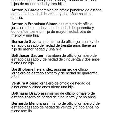
hijos de menor hedad y tres hijas
Anttonio Garcia
tambien de officio jornalero de estado
cassado de hedad de veintte y dos años no ttiene
familia.
Anttonio Francisco Simon
assimismo de officio
jornalero de esttado viudo de hedad de quarentta y
ocho años ttiene un hijo de mayor hedad, otro de
menor y una hija.
Bernardo Sevilla
assimismo de officio jornalero y de
esttado cassado de hedad de treintta años ttiene un
hijo de menor hedad y una hija
Baltthasar Baquerin
tambien de officio jornalero de
esttado cassado y de hedad de cincuentta y dos años
ttiene una hija.
Barttholome Fernandez
assimismo de officio
jornalero de esttado solttero y de hedad de quarentta
años
Ventura Alonso
jornalero de officio de hedad de
cincuentta y cinco años ttiene una hija
Balthasar Bravo
assimismo de officio jornalero de
esttado soltero de hedad de cincuentta y ocho años
Bernardo Mencía
assimismo de officio jornalero y de
esttado cassado de hedad de veintte y cinco años no
ttiene familia