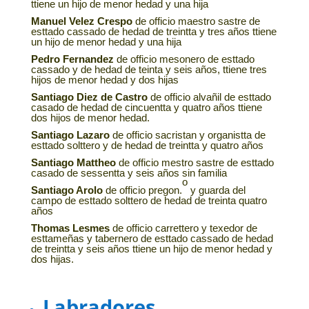
ttiene un hijo de menor hedad y una hija
Manuel Velez Crespo
de officio maestro sastre de
esttado cassado de hedad de treintta y tres años ttiene
un hijo de menor hedad y una hija
Pedro Fernandez
de officio mesonero de esttado
cassado y de hedad de teinta y seis años, ttiene tres
hijos de menor hedad y dos hijas
Santiago Diez de Castro
de officio alvañil de esttado
casado de hedad de cincuentta y quatro años ttiene
dos hijos de menor hedad.
Santiago Lazaro
de officio sacristan y organistta de
esttado solttero y de hedad de treintta y quatro años
Santiago Mattheo
de officio mestro sastre de esttado
casado de sessentta y seis años sin familia
o
Santiago Arolo
de officio pregon.
y guarda del
campo de esttado solttero de hedad de treinta quatro
años
Thomas Lesmes
de officio carrettero y texedor de
esttameñas y tabernero de esttado cassado de hedad
de treintta y seis años ttiene un hijo de menor hedad y
dos hijas.
Labradores