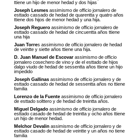
ttiene un hijo de menor hedad y dos hijas
Joseph Lesmes
assimismo de officio jornalero de
esttado cassado de hedad de quarentta y quatro años
ttiene dos hijos de menor hedad y una hija.
Joseph Reguero
assimismo de officio jornalero de
esttado cassado de hedad de cincuentta años ttiene
una hija
Juan Torre
s assimismo de officio jornalero de hedad
de veintte y siette años ttiene una hija.
D
Juan Manuel de Escovar
assimismo de officio
.
jornalero cosechero de vino y de el esttado de hijos
dalgo viudo de hedad de sessentta años ttiene un hijo
impedido
Joseph Gallinas
assimismo de officio jornalero y de
esttado cassado de hedad de sessentta años no ttiene
familia
Lorenzo de la Fuente
assimismo de officio jornalero
de esttado solttero y de hedad de treintta años.
Miguel Delgado
assimismo de officio jornalero de
esttado casado de hedad de treintta y ocho años ttiene
un hijo de menor hedad.
Melchor Devalin
assimismo de officio jornalero y de
esttado casado de hedad de veintte y un años no tiene
familia