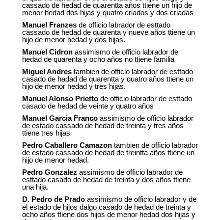
cassado de hedad de quarentta años ttiene un hijo de
menor hedad dos hijas y quatro criados y dos criadas
Manuel Franzes
de officio labrador de esttado
cassado de hedad de quarenta y nueve años ttiene un
hijo de menor hedad y dos hijas.
Manuel Cidron
assimismo de officio labrador de
hedad de quarenta y ocho años no ttiene familia
Miguel Andres
tambien de officio labrador de esttado
casado de hadad de quarentta y quatro años ttiene un
hijo de menor hedad y tres hijas.
Manuel Alonso Prietto
de officio labrador de esttado
casado de hedad de veinte y quatro años
Manuel Garcia Franco
assimismo de officio labrador
de estado cassado de hedad de treinta y tres años
ttiene tres hijas
Pedro Caballero Camazon
tambien de officio labrador
de estado cassado de hedad de treintta años ttiene un
hijo de menor hedad.
Pedro Gonzalez
assimismo de officio labrador de
esttado casado de hedad de treinta y dos años ttiene
una hija.
D
Pedro de Prado
assimismo de officio labrador y de
.
el estado de hijos dalgo casado de hedad de treinta y
ocho años ttiene dos hijos de menor hedad dos hijas y