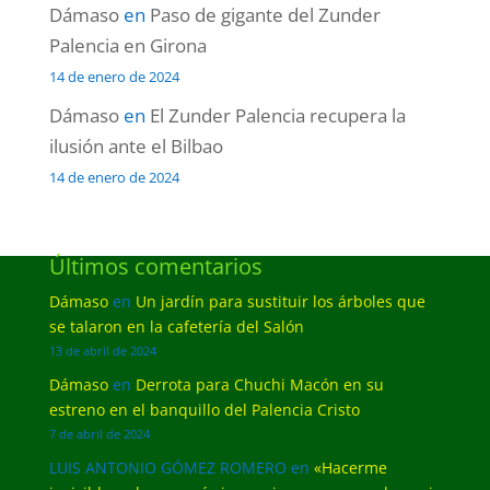
Dámaso
en
Paso de gigante del Zunder
Palencia en Girona
14 de enero de 2024
Dámaso
en
El Zunder Palencia recupera la
ilusión ante el Bilbao
14 de enero de 2024
Últimos comentarios
Dámaso
en
Un jardín para sustituir los árboles que
se talaron en la cafetería del Salón
13 de abril de 2024
Dámaso
en
Derrota para Chuchi Macón en su
estreno en el banquillo del Palencia Cristo
7 de abril de 2024
LUIS ANTONIO GÓMEZ ROMERO
en
«Hacerme