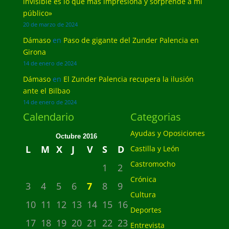
invisible es lo que más impresiona y sorprende a mi
público»
20 de marzo de 2024
Dámaso
en
Paso de gigante del Zunder Palencia en
Girona
14 de enero de 2024
Dámaso
en
El Zunder Palencia recupera la ilusión
ante el Bilbao
14 de enero de 2024
Calendario
Categorias
Ayudas y Oposiciones
Octubre 2016
L
M
X
J
V
S
D
Castilla y León
Castromocho
1
2
Crónica
3
4
5
6
7
8
9
Cultura
10
11
12
13
14
15
16
Deportes
17
18
19
20
21
22
23
Entrevista