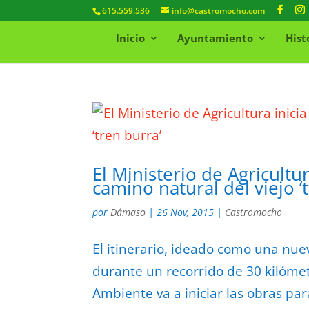
615.559.536
info@castromocho.com
Inicio
Ayuntamiento
Hist
El Ministerio de Agricult
camino natural del viejo ‘
por
Dámaso
|
26 Nov, 2015
|
Castromocho
El itinerario, ideado como una nue
durante un recorrido de 30 kilómet
Ambiente va a iniciar las obras par