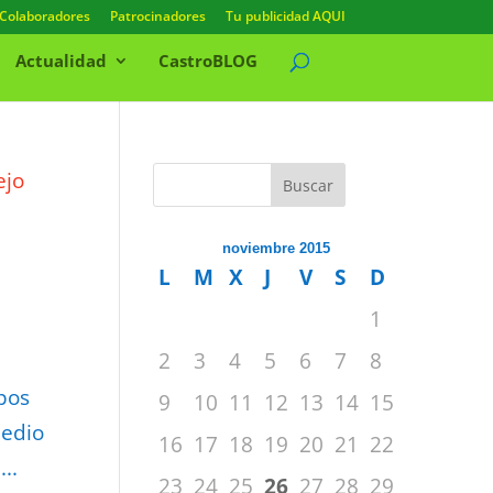
Colaboradores
Patrocinadores
Tu publicidad AQUI
Actualidad
CastroBLOG
Buscar
noviembre 2015
L
M
X
J
V
S
D
1
2
3
4
5
6
7
8
pos
9
10
11
12
13
14
15
Medio
16
17
18
19
20
21
22
..
23
24
25
26
27
28
29