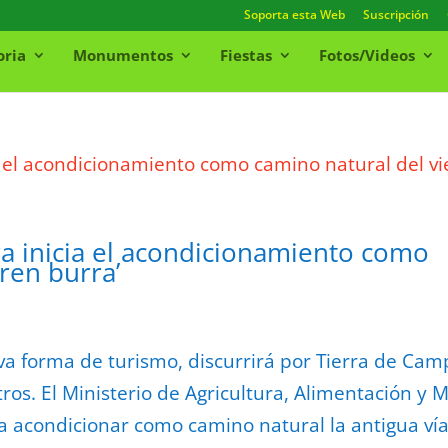
Soporta esta Web
Suscripción
oria
Monumentos
Fiestas
Fotos/Videos
ura inicia el acondicionamiento como
tren burra’
va forma de turismo, discurrirá por Tierra de Cam
ros. El Ministerio de Agricultura, Alimentación y 
a acondicionar como camino natural la antigua vía.