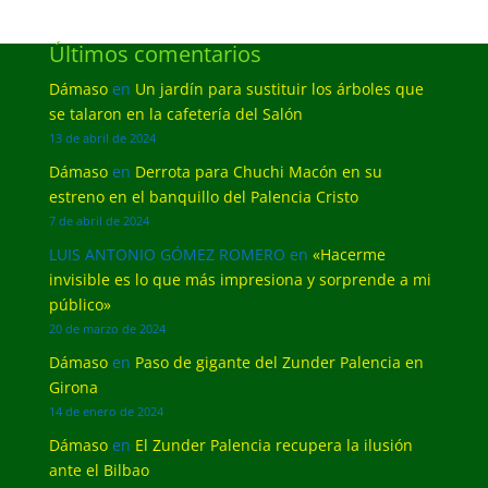
Últimos comentarios
Dámaso
en
Un jardín para sustituir los árboles que
se talaron en la cafetería del Salón
13 de abril de 2024
Dámaso
en
Derrota para Chuchi Macón en su
estreno en el banquillo del Palencia Cristo
7 de abril de 2024
LUIS ANTONIO GÓMEZ ROMERO
en
«Hacerme
invisible es lo que más impresiona y sorprende a mi
público»
20 de marzo de 2024
Dámaso
en
Paso de gigante del Zunder Palencia en
Girona
14 de enero de 2024
Dámaso
en
El Zunder Palencia recupera la ilusión
ante el Bilbao