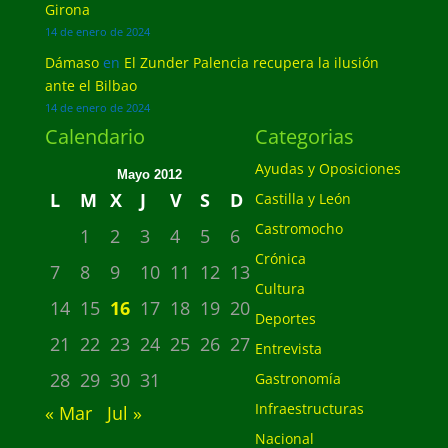
Girona
14 de enero de 2024
Dámaso
en
El Zunder Palencia recupera la ilusión
ante el Bilbao
14 de enero de 2024
Calendario
Categorias
Ayudas y Oposiciones
Mayo 2012
L
M
X
J
V
S
D
Castilla y León
Castromocho
1
2
3
4
5
6
Crónica
7
8
9
10
11
12
13
Cultura
14
15
16
17
18
19
20
Deportes
21
22
23
24
25
26
27
Entrevista
28
29
30
31
Gastronomía
Infraestructuras
« Mar
Jul »
Nacional