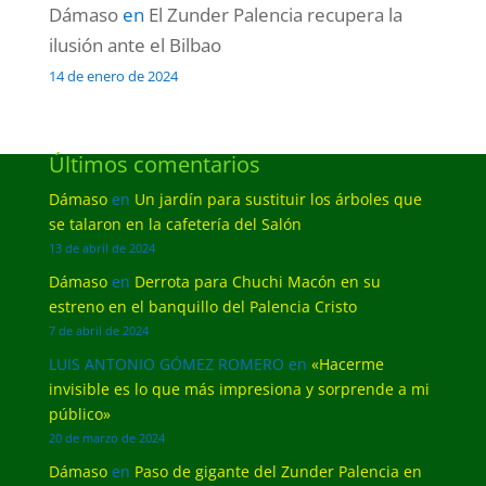
Dámaso
en
El Zunder Palencia recupera la
ilusión ante el Bilbao
14 de enero de 2024
Últimos comentarios
Dámaso
en
Un jardín para sustituir los árboles que
se talaron en la cafetería del Salón
13 de abril de 2024
Dámaso
en
Derrota para Chuchi Macón en su
estreno en el banquillo del Palencia Cristo
7 de abril de 2024
LUIS ANTONIO GÓMEZ ROMERO
en
«Hacerme
invisible es lo que más impresiona y sorprende a mi
público»
20 de marzo de 2024
Dámaso
en
Paso de gigante del Zunder Palencia en