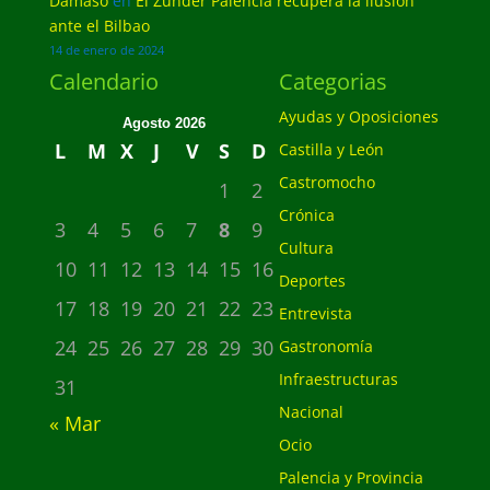
Dámaso
en
El Zunder Palencia recupera la ilusión
ante el Bilbao
14 de enero de 2024
Calendario
Categorias
Ayudas y Oposiciones
Agosto 2026
L
M
X
J
V
S
D
Castilla y León
Castromocho
1
2
Crónica
3
4
5
6
7
8
9
Cultura
10
11
12
13
14
15
16
Deportes
17
18
19
20
21
22
23
Entrevista
24
25
26
27
28
29
30
Gastronomía
Infraestructuras
31
Nacional
« Mar
Ocio
Palencia y Provincia