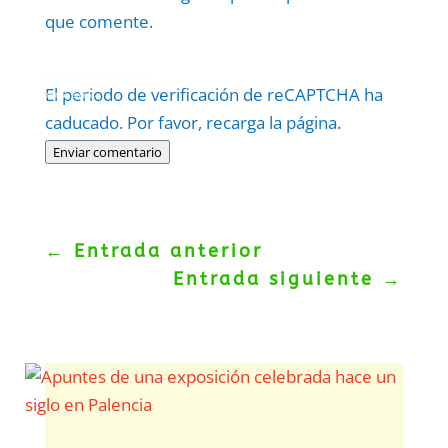
que comente.
Protegidos por
reCAPTCHA
El periodo de verificación de reCAPTCHA ha
Politica
–
Términos
.
caducado. Por favor, recarga la página.
Enviar comentario
←
Entrada anterior
Entrada siguiente
→