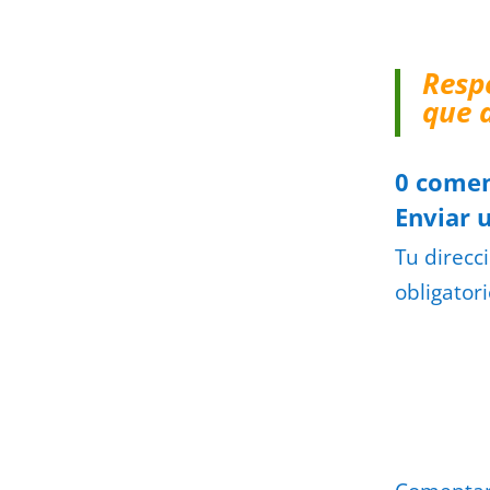
Resp
que 
0 comen
Enviar 
Tu direcc
obligator