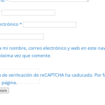
rio
*
*
ectrónico
*
 mi nombre, correo electrónico y web en este na
róxima vez que comente.
or
reCAPTCHA
o de verificación de reCAPTCHA ha caducado. Por f
minos
.
a página.
tario