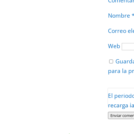
Comenta
Nombre
Correo el
Web
Guarda
para la p
Protegidos p
El period
Politica
–
Tér
recarga l
Enviar comen