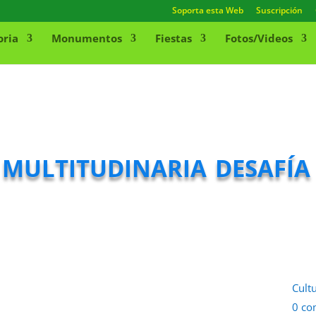
Soporta esta Web
Suscripción
oria
Monumentos
Fiestas
Fotos/Videos
ultitudinaria desafía
Cult
0 co