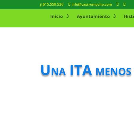
615.559.536
info@castromocho.com
Inicio
Ayuntamiento
Hist
Una ITA menos m