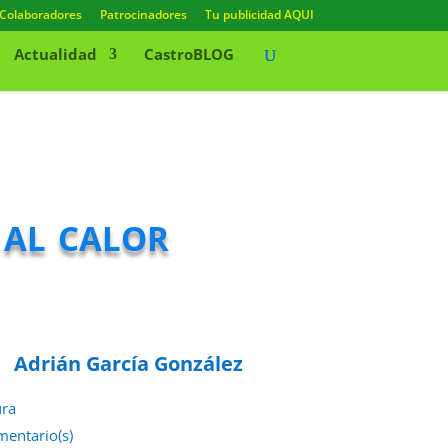
Colaboradores
Patrocinadores
Tu publicidad AQUI
Actualidad
CastroBLOG
 al calor
Adrián García González
ura
mentario(s)