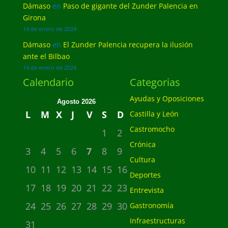
Dámaso
en
Paso de gigante del Zunder Palencia en
Girona
14 de enero de 2024
Dámaso
en
El Zunder Palencia recupera la ilusión
ante el Bilbao
14 de enero de 2024
Calendario
Categorias
Ayudas y Oposiciones
Agosto 2026
L
M
X
J
V
S
D
Castilla y León
Castromocho
1
2
Crónica
3
4
5
6
7
8
9
Cultura
10
11
12
13
14
15
16
Deportes
17
18
19
20
21
22
23
Entrevista
24
25
26
27
28
29
30
Gastronomía
Infraestructuras
31