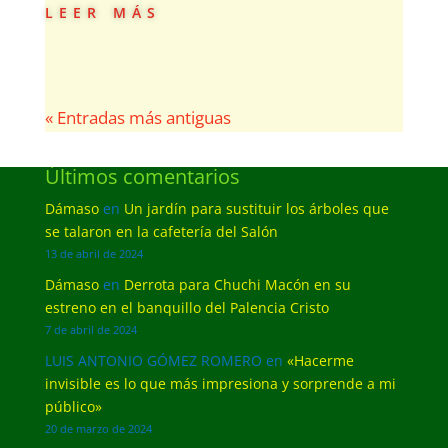
leer más
« Entradas más antiguas
Últimos comentarios
Dámaso
en
Un jardín para sustituir los árboles que
se talaron en la cafetería del Salón
13 de abril de 2024
Dámaso
en
Derrota para Chuchi Macón en su
estreno en el banquillo del Palencia Cristo
7 de abril de 2024
LUIS ANTONIO GÓMEZ ROMERO
en
«Hacerme
invisible es lo que más impresiona y sorprende a mi
público»
20 de marzo de 2024