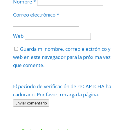
Nombre
*
Correo electrónico
*
Web
Guarda mi nombre, correo electrónico y
web en este navegador para la próxima vez
que comente.
Protegidos por
reCAPTCHA
El periodo de verificación de reCAPTCHA ha
Politica
–
Términos
.
caducado. Por favor, recarga la página.
Enviar comentario