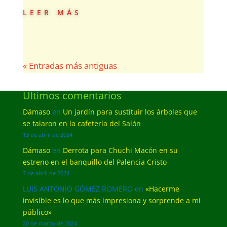
leer más
« Entradas más antiguas
Últimos comentarios
Dámaso
en
Un jardín para sustituir los árboles que
se talaron en la cafetería del Salón
13 de abril de 2024
Dámaso
en
Derrota para Chuchi Macón en su
estreno en el banquillo del Palencia Cristo
7 de abril de 2024
LUIS ANTONIO GÓMEZ ROMERO
en
«Hacerme
invisible es lo que más impresiona y sorprende a mi
público»
20 de marzo de 2024