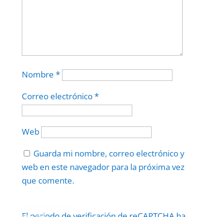
Nombre
*
Correo electrónico
*
Web
Guarda mi nombre, correo electrónico y
web en este navegador para la próxima vez
que comente.
Protegidos por
reCAPTCHA
El periodo de verificación de reCAPTCHA ha
Politica
–
Términos
.