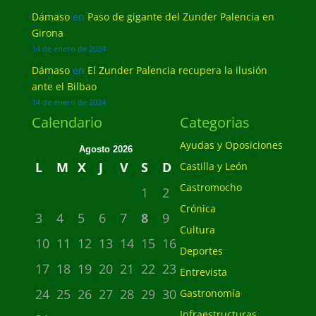
Dámaso
en
Paso de gigante del Zunder Palencia en
Girona
14 de enero de 2024
Dámaso
en
El Zunder Palencia recupera la ilusión
ante el Bilbao
14 de enero de 2024
Calendario
Categorias
Ayudas y Oposiciones
Agosto 2026
L
M
X
J
V
S
D
Castilla y León
Castromocho
1
2
Crónica
3
4
5
6
7
8
9
Cultura
10
11
12
13
14
15
16
Deportes
17
18
19
20
21
22
23
Entrevista
24
25
26
27
28
29
30
Gastronomía
Infraestructuras