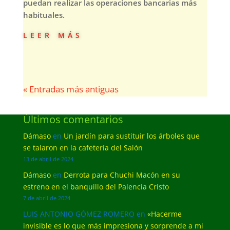
puedan realizar las operaciones bancarias más
habituales.
leer más
« Entradas más antiguas
Últimos comentarios
Dámaso
en
Un jardín para sustituir los árboles que
se talaron en la cafetería del Salón
13 de abril de 2024
Dámaso
en
Derrota para Chuchi Macón en su
estreno en el banquillo del Palencia Cristo
7 de abril de 2024
LUIS ANTONIO GÓMEZ ROMERO
en
«Hacerme
invisible es lo que más impresiona y sorprende a mi