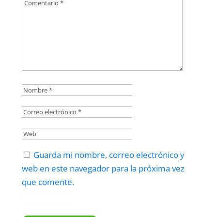
Guarda mi nombre, correo electrónico y
web en este navegador para la próxima vez
que comente.
Protegidos por
reCAPTCHA
Politica
–
Términos
.