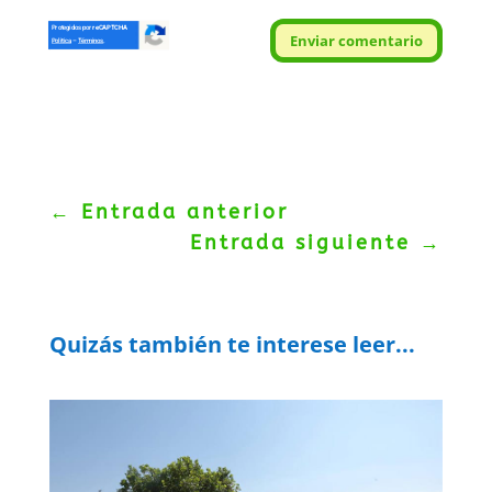
Protegidos por
reCAPTCHA
Enviar comentario
Politica
–
Términos
.
←
Entrada anterior
Entrada siguiente
→
Quizás también te interese leer...