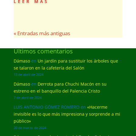
leer más
« Entradas más antiguas
Últimos comentarios
Dámaso
en
Un jardín para sustituir los árboles que
se talaron en la cafetería del Salón
13 de abril de 2024
Dámaso
en
Derrota para Chuchi Macón en su
estreno en el banquillo del Palencia Cristo
7 de abril de 2024
LUIS ANTONIO GÓMEZ ROMERO
en
«Hacerme
invisible es lo que más impresiona y sorprende a mi
público»
20 de marzo de 2024