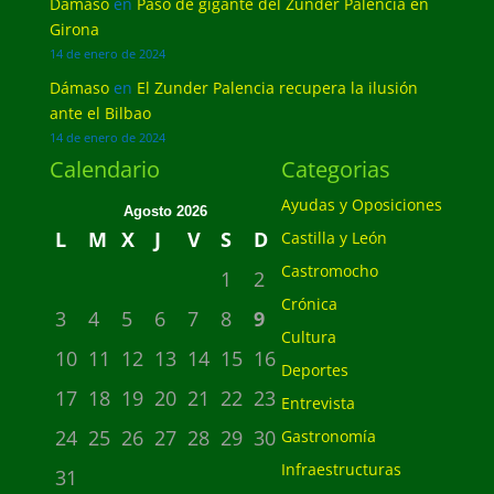
Dámaso
en
Paso de gigante del Zunder Palencia en
Girona
14 de enero de 2024
Dámaso
en
El Zunder Palencia recupera la ilusión
ante el Bilbao
14 de enero de 2024
Calendario
Categorias
Ayudas y Oposiciones
Agosto 2026
L
M
X
J
V
S
D
Castilla y León
Castromocho
1
2
Crónica
3
4
5
6
7
8
9
Cultura
10
11
12
13
14
15
16
Deportes
17
18
19
20
21
22
23
Entrevista
24
25
26
27
28
29
30
Gastronomía
Infraestructuras
31