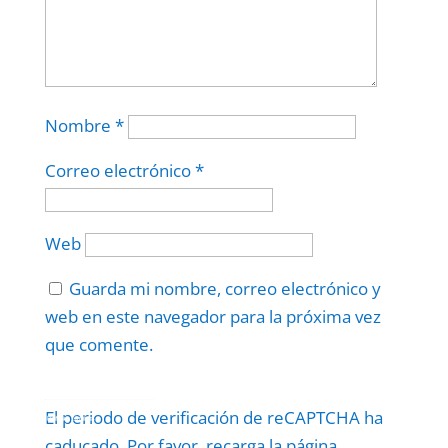
Nombre
*
Correo electrónico
*
Web
Guarda mi nombre, correo electrónico y
web en este navegador para la próxima vez
que comente.
Protegidos por
reCAPTCHA
El periodo de verificación de reCAPTCHA ha
Politica
–
Términos
.
caducado. Por favor, recarga la página.