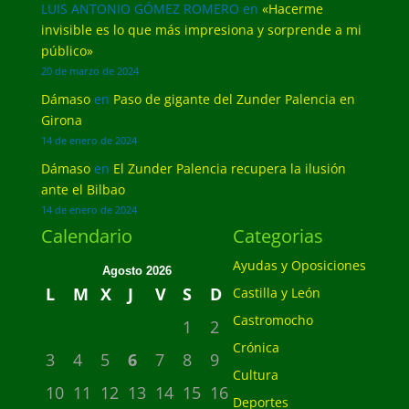
LUIS ANTONIO GÓMEZ ROMERO
en
«Hacerme
invisible es lo que más impresiona y sorprende a mi
público»
20 de marzo de 2024
Dámaso
en
Paso de gigante del Zunder Palencia en
Girona
14 de enero de 2024
Dámaso
en
El Zunder Palencia recupera la ilusión
ante el Bilbao
14 de enero de 2024
Calendario
Categorias
Ayudas y Oposiciones
Agosto 2026
L
M
X
J
V
S
D
Castilla y León
Castromocho
1
2
Crónica
3
4
5
6
7
8
9
Cultura
10
11
12
13
14
15
16
Deportes