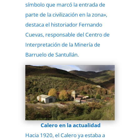
símbolo que marcó la entrada de
parte de la civilización en la zona»,
destaca el historiador Fernando
Cuevas, responsable del Centro de
Interpretación de la Minería de
Barruelo de Santullán.
Calero en la actualidad
Hacia 1920, el Calero ya estaba a