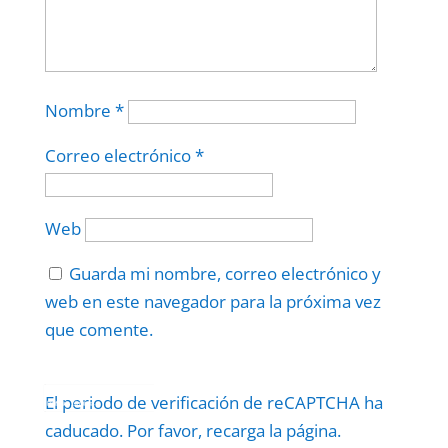
Nombre
*
Correo electrónico
*
Web
Guarda mi nombre, correo electrónico y
web en este navegador para la próxima vez
que comente.
Protegidos por
reCAPTCHA
El periodo de verificación de reCAPTCHA ha
Politica
–
Términos
.
caducado. Por favor, recarga la página.