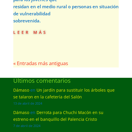
residan en el medio rural o personas en situación
de vulnerabilidad
sobrevenida.
leer más
« Entradas más antiguas
Últimos comentarios
Dámaso
en
Un jardín para sustituir los árboles que
se talaron en la cafetería del Salón
13 de abril de 2024
Dámaso
en
Derrota para Chuchi Macón en su
estreno en el banquillo del Palencia Cristo
7 de abril de 2024