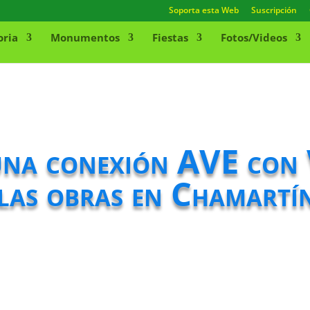
Soporta esta Web
Suscripción
oria
Monumentos
Fiestas
Fotos/Videos
una conexión AVE con 
las obras en Chamartí