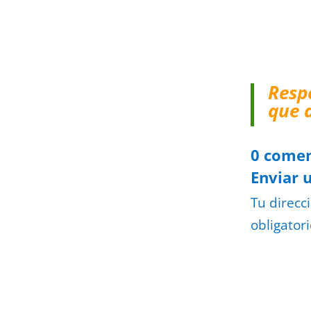
Resp
que 
0 comen
Enviar 
Tu direcc
obligator