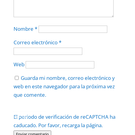
Nombre
*
Correo electrónico
*
Web
Guarda mi nombre, correo electrónico y
web en este navegador para la próxima vez
que comente.
Protegidos por
reCAPTCHA
El periodo de verificación de reCAPTCHA ha
Politica
–
Términos
.
caducado. Por favor, recarga la página.
Enviar comentario