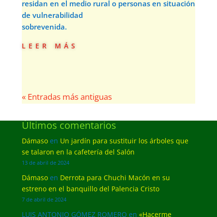
residan en el medio rural o personas en situación
de vulnerabilidad
sobrevenida.
leer más
« Entradas más antiguas
Últimos comentarios
Dámaso
en
Un jardín para sustituir los árboles que
se talaron en la cafetería del Salón
13 de abril de 2024
Dámaso
en
Derrota para Chuchi Macón en su
estreno en el banquillo del Palencia Cristo
7 de abril de 2024
LUIS ANTONIO GÓMEZ ROMERO
en
«Hacerme