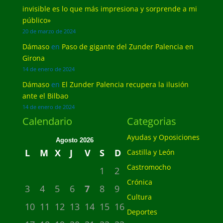
invisible es lo que más impresiona y sorprende a mi
público»
20 de marzo de 2024
Dámaso
en
Paso de gigante del Zunder Palencia en
Girona
14 de enero de 2024
Dámaso
en
El Zunder Palencia recupera la ilusión
ante el Bilbao
14 de enero de 2024
Calendario
Categorias
Ayudas y Oposiciones
Agosto 2026
L
M
X
J
V
S
D
Castilla y León
Castromocho
1
2
Crónica
3
4
5
6
7
8
9
Cultura
10
11
12
13
14
15
16
Deportes