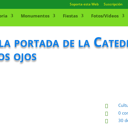
Soporta esta Web
Suscripción
oria
Monumentos
Fiestas
Fotos/Videos
 la portada de la Cated
os ojos
Cult

0 co

30 d
