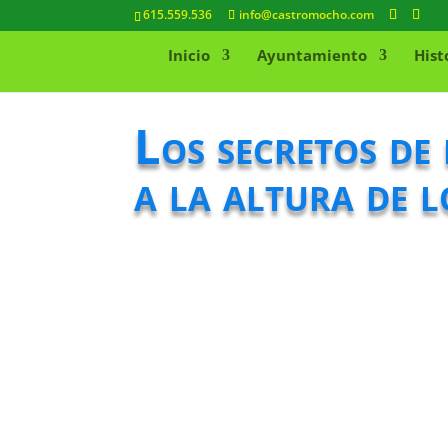
615.559.536
info@castromocho.com
Inicio
Ayuntamiento
Hist
Los secretos de
a la altura de l