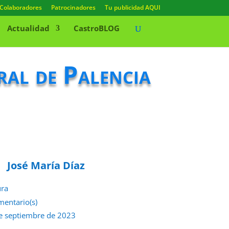
Colaboradores
Patrocinadores
Tu publicidad AQUI
Actualidad
CastroBLOG
ral de Palencia
José María Díaz
ura
mentario(s)
e septiembre de 2023