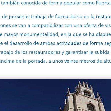
, también conocida de forma popular como Puerta 
 de personas trabaja de forma diaria en la resta
ones se van a compatibilizar con una oferta de vis
 de mayor monumentalidad, en la que se ha dispue
 el desarrollo de ambas actividades de forma segu
abajo de los restauradores y garantizar la subida 
encima de la portada, a unos veinte metros de altu