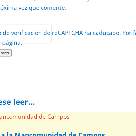
róxima vez que comente.
or
reCAPTCHA
o de verificación de reCAPTCHA ha caducado. Por f
minos
.
a página.
tario
ese leer…
a a la Mancomunidad de Campos