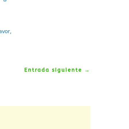
avor,
Entrada siguiente
→