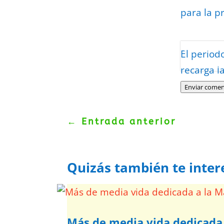
para la p
Protegidos p
El period
Politica
–
Tér
recarga l
Enviar comen
←
Entrada anterior
Quizás también te inter
Más de media vida dedicad