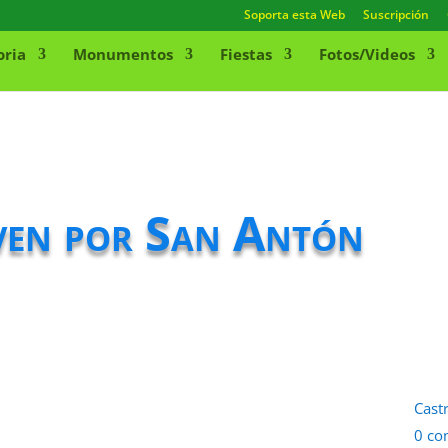
Soporta esta Web
Suscripción
oria
Monumentos
Fiestas
Fotos/Videos
lven por San Antón
Cast
0 co