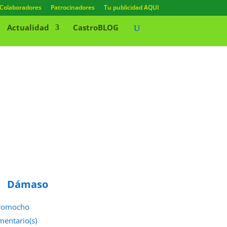
Colaboradores
Patrocinadores
Tu publicidad AQUI
Actualidad
CastroBLOG
Dámaso
romocho
mentario(s)