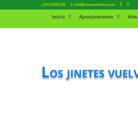
615.559.536
info@castromocho.com
Inicio
Ayuntamiento
Hist
Los jinetes vue