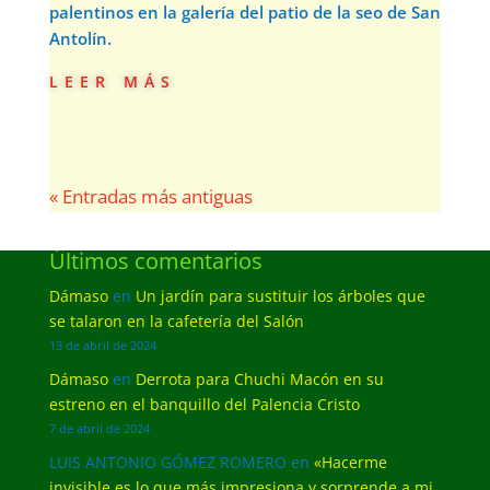
palentinos en la galería del patio de la seo de San
Antolín.
leer más
« Entradas más antiguas
Últimos comentarios
Dámaso
en
Un jardín para sustituir los árboles que
se talaron en la cafetería del Salón
13 de abril de 2024
Dámaso
en
Derrota para Chuchi Macón en su
estreno en el banquillo del Palencia Cristo
7 de abril de 2024
LUIS ANTONIO GÓMEZ ROMERO
en
«Hacerme
invisible es lo que más impresiona y sorprende a mi