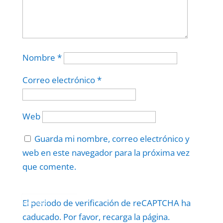
Nombre
*
Correo electrónico
*
Web
Guarda mi nombre, correo electrónico y
web en este navegador para la próxima vez
que comente.
Protegidos por
reCAPTCHA
El periodo de verificación de reCAPTCHA ha
Politica
–
Términos
.
caducado. Por favor, recarga la página.