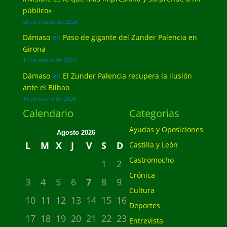
público»
20 de marzo de 2024
Dámaso
en
Paso de gigante del Zunder Palencia en
Girona
14 de enero de 2024
Dámaso
en
El Zunder Palencia recupera la ilusión
ante el Bilbao
14 de enero de 2024
Calendario
Categorias
Ayudas y Oposiciones
Agosto 2026
L
M
X
J
V
S
D
Castilla y León
Castromocho
1
2
Crónica
3
4
5
6
7
8
9
Cultura
10
11
12
13
14
15
16
Deportes
17
18
19
20
21
22
23
Entrevista