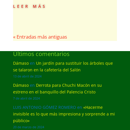
leer más
« Entradas más antiguas
Últimos comentarios
Dámaso
en
Un jardín para sustituir los árboles que
se talaron en la cafetería del Salón
13 de abril de 2024
Dámaso
en
Derrota para Chuchi Macón en su
estreno en el banquillo del Palencia Cristo
7 de abril de 2024
LUIS ANTONIO GÓMEZ ROMERO
en
«Hacerme
invisible es lo que más impresiona y sorprende a mi
público»
20 de marzo de 2024