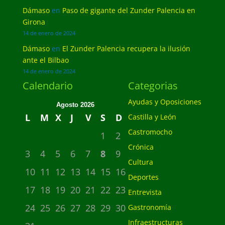
Dámaso
en
Paso de gigante del Zunder Palencia en
Girona
14 de enero de 2024
Dámaso
en
El Zunder Palencia recupera la ilusión
ante el Bilbao
14 de enero de 2024
Calendario
Categorias
Ayudas y Oposiciones
Agosto 2026
L
M
X
J
V
S
D
Castilla y León
Castromocho
1
2
Crónica
3
4
5
6
7
8
9
Cultura
10
11
12
13
14
15
16
Deportes
17
18
19
20
21
22
23
Entrevista
24
25
26
27
28
29
30
Gastronomía
Infraestructuras