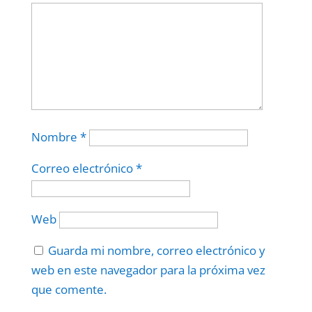
Nombre
*
Correo electrónico
*
Web
Guarda mi nombre, correo electrónico y
web en este navegador para la próxima vez
que comente.
Protegidos por
reCAPTCHA
Politica
–
Términos
.