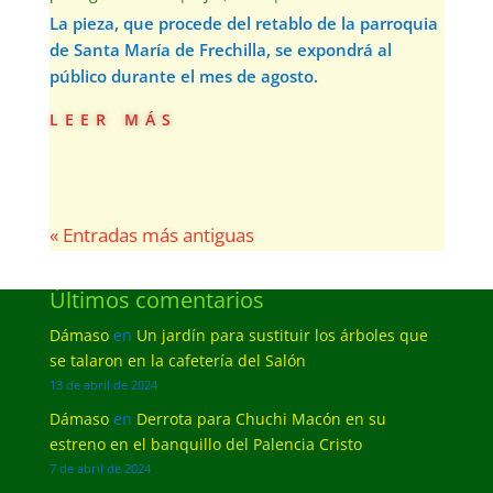
La pieza, que procede del retablo de la parroquia
de Santa María de Frechilla, se expondrá al
público durante el mes de agosto.
leer más
« Entradas más antiguas
Últimos comentarios
Dámaso
en
Un jardín para sustituir los árboles que
se talaron en la cafetería del Salón
13 de abril de 2024
Dámaso
en
Derrota para Chuchi Macón en su
estreno en el banquillo del Palencia Cristo
7 de abril de 2024