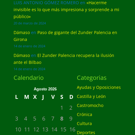
LUIS ANTONIO GÓMEZ ROMERO
en
«Hacerme
invisible es lo que más impresiona y sorprende a mi
público»
20 de marzo de 2024
Dámaso
en
Paso de gigante del Zunder Palencia en
Girona
14 de enero de 2024
Dámaso
en
El Zunder Palencia recupera la ilusión
ante el Bilbao
14 de enero de 2024
Calendario
Categorias
Ayudas y Oposiciones
Agosto 2026
L
M
X
J
V
S
D
Castilla y León
Castromocho
1
2
Crónica
3
4
5
6
7
8
9
Cultura
10
11
12
13
14
15
16
Deportes