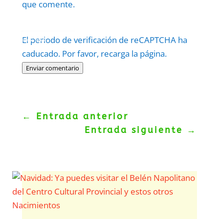
que comente.
Protegidos por
reCAPTCHA
El periodo de verificación de reCAPTCHA ha
Politica
–
Términos
.
caducado. Por favor, recarga la página.
Enviar comentario
←
Entrada anterior
Entrada siguiente
→