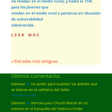
no residan en el medio rural), y hasta el 75%
para los jóvenes que
residan en el medio rural o personas en situación
de vulnerabilidad
sobrevenida.
leer más
« Entradas más antiguas
Últimos comentarios
Dámaso
en
Un jardín para sustituir los árboles que
se talaron en la cafetería del Salón
13 de abril de 2024
Dámaso
en
Derrota para Chuchi Macón en su
estreno en el banquillo del Palencia Cristo