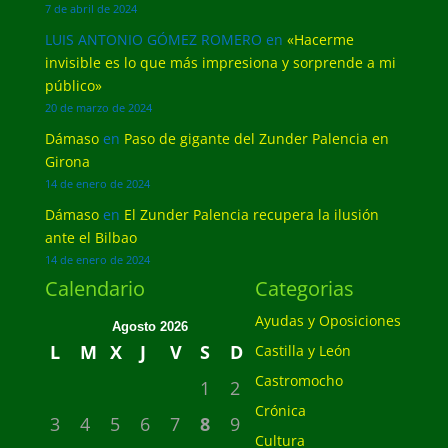
7 de abril de 2024
LUIS ANTONIO GÓMEZ ROMERO
en
«Hacerme
invisible es lo que más impresiona y sorprende a mi
público»
20 de marzo de 2024
Dámaso
en
Paso de gigante del Zunder Palencia en
Girona
14 de enero de 2024
Dámaso
en
El Zunder Palencia recupera la ilusión
ante el Bilbao
14 de enero de 2024
Calendario
Categorias
Ayudas y Oposiciones
Agosto 2026
L
M
X
J
V
S
D
Castilla y León
Castromocho
1
2
Crónica
3
4
5
6
7
8
9
Cultura