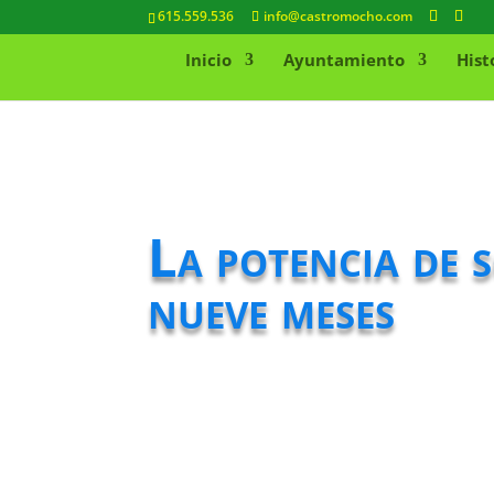
615.559.536
info@castromocho.com
Inicio
Ayuntamiento
Hist
La potencia de 
nueve meses