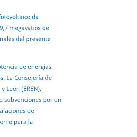
fotovoltaico da
59,7 megavatios de
inales del presente
otencia de energías
s. La Consejería de
a y León (EREN),
de subvenciones por un
talaciones de
como para la