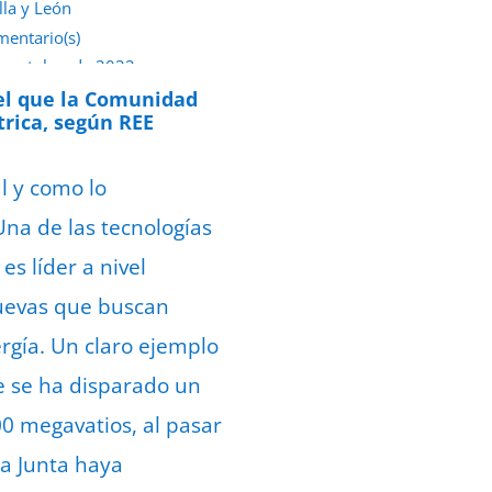
lla y León
mentario(s)
e octubre de 2022
 el que la Comunidad
rica, según REE
l y como lo
na de las tecnologías
s líder a nivel
nuevas que buscan
rgía. Un claro ejemplo
ue se ha disparado un
0 megavatios, al pasar
la Junta haya