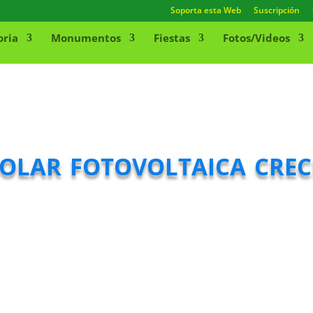
Soporta esta Web
Suscripción
oria
Monumentos
Fiestas
Fotos/Videos
solar fotovoltaica cre