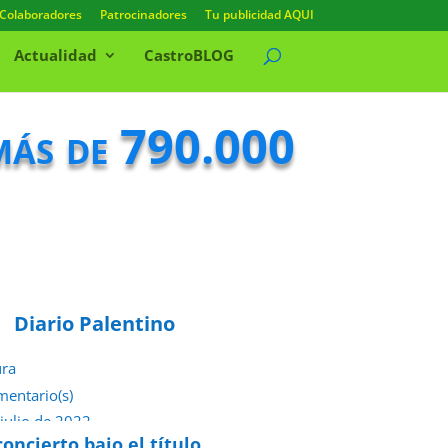
Colaboradores
Patrocinadores
Tu publicidad AQUI
Actualidad
CastroBLOG
 más de 790.000
Diario Palentino
ura
mentario(s)
 julio de 2022
oncierto bajo el título