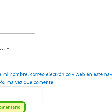
 mi nombre, correo electrónico y web en este na
róxima vez que comente.
or
reCAPTCHA
minos
.
comentario