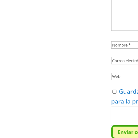
Guarda
para la p
Protegidos p
Politica
–
Tér
Enviar 