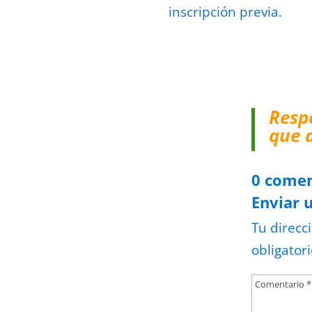
inscripción previa.
Resp
que 
0 comen
Enviar 
Tu direcc
obligator