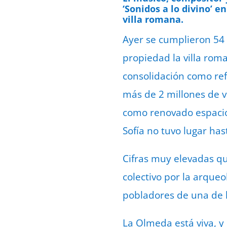
‘Sonidos a lo divino’ e
villa romana.
Ayer se cumplieron 54
propiedad la villa rom
consolidación como refe
más de 2 millones de v
como renovado espacio e
Sofía no tuvo lugar ha
Cifras muy elevadas que
colectivo por la arque
pobladores de una de l
La Olmeda está viva, y