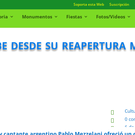
Soporta esta Web
Suscripción
oria
Monumentos
Fiestas
Fotos/Videos
e desde su reapertura
Cult

0 co

6 de

y cantante argentino Pablo Mezzelani ofreció un c