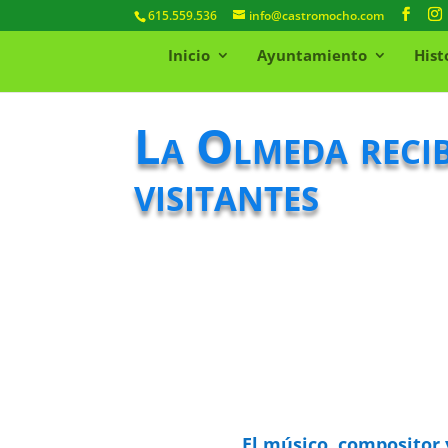
615.559.536
info@castromocho.com
Inicio
Ayuntamiento
Hist
La Olmeda recib
visitantes
El músico, compositor 