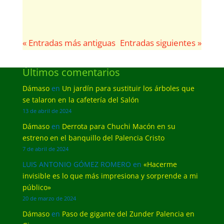
« Entradas más antiguas
Entradas siguientes »
Últimos comentarios
Dámaso
en
Un jardín para sustituir los árboles que
se talaron en la cafetería del Salón
13 de abril de 2024
Dámaso
en
Derrota para Chuchi Macón en su
estreno en el banquillo del Palencia Cristo
7 de abril de 2024
LUIS ANTONIO GÓMEZ ROMERO
en
«Hacerme
invisible es lo que más impresiona y sorprende a mi
público»
20 de marzo de 2024
Dámaso
en
Paso de gigante del Zunder Palencia en