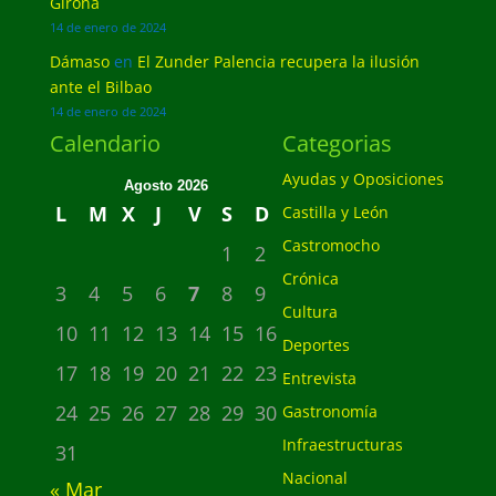
Girona
14 de enero de 2024
Dámaso
en
El Zunder Palencia recupera la ilusión
ante el Bilbao
14 de enero de 2024
Calendario
Categorias
Ayudas y Oposiciones
Agosto 2026
L
M
X
J
V
S
D
Castilla y León
Castromocho
1
2
Crónica
3
4
5
6
7
8
9
Cultura
10
11
12
13
14
15
16
Deportes
17
18
19
20
21
22
23
Entrevista
24
25
26
27
28
29
30
Gastronomía
Infraestructuras
31
Nacional
« Mar