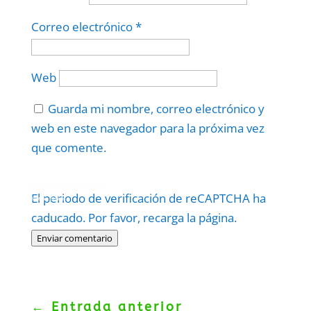
Correo electrónico
*
Web
Guarda mi nombre, correo electrónico y
web en este navegador para la próxima vez
que comente.
Protegidos por
reCAPTCHA
El periodo de verificación de reCAPTCHA ha
Politica
–
Términos
.
caducado. Por favor, recarga la página.
Enviar comentario
←
Entrada anterior