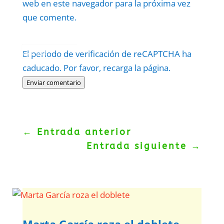
web en este navegador para la próxima vez
que comente.
Protegidos por
reCAPTCHA
El periodo de verificación de reCAPTCHA ha
Politica
–
Términos
.
caducado. Por favor, recarga la página.
Enviar comentario
←
Entrada anterior
Entrada siguiente
→