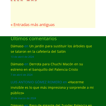
« Entradas más antiguas
Últimos comentarios
Dámaso
en
Un jardín para sustituir los árboles que
se talaron en la cafetería del Salón
13 de abril de 2024
Dámaso
en
Derrota para Chuchi Macón en su
estreno en el banquillo del Palencia Cristo
7 de abril de 2024
LUIS ANTONIO GÓMEZ ROMERO
en
«Hacerme
invisible es lo que más impresiona y sorprende a mi
público»
20 de marzo de 2024
Dámaso
en
Paso de gigante del Zunder Palencia en