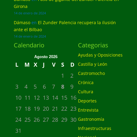
Girona
14 de enero de 2024
Dámaso
en
El Zunder Palencia recupera la ilusión
ante el Bilbao
14 de enero de 2024
Calendario
Categorias
Ayudas y Oposiciones
Agosto 2026
L
M
X
J
V
S
D
Castilla y León
Castromocho
1
2
Crónica
3
4
5
6
7
8
9
Cultura
10
11
12
13
14
15
16
Deportes
17
18
19
20
21
22
23
Entrevista
24
25
26
27
28
29
30
Gastronomía
Infraestructuras
31