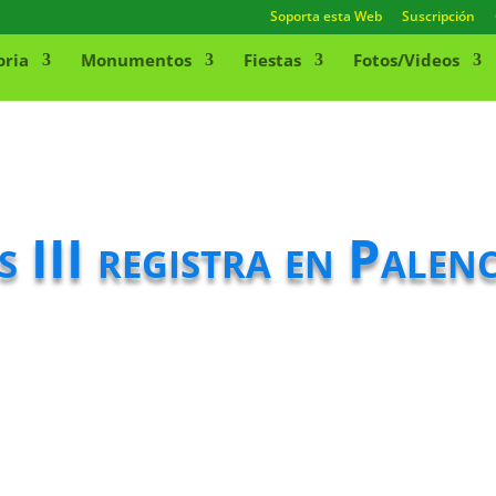
Soporta esta Web
Suscripción
oria
Monumentos
Fiestas
Fotos/Videos
s III registra en Palen