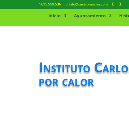
615.559.536
info@castromocho.com
Inicio
Ayuntamiento
Hist
Instituto Carlo
por calor