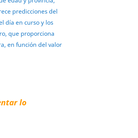
de edad y provincia,
frece predicciones del
l día en curso y los
foro, que proporciona
a, en función del valor
ntar lo