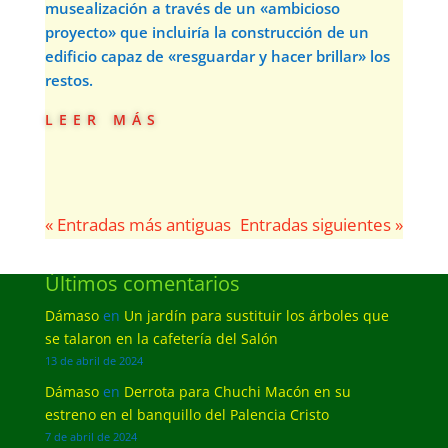
musealización a través de un «ambicioso
proyecto» que incluiría la construcción de un
edificio capaz de «resguardar y hacer brillar» los
restos.
leer más
« Entradas más antiguas
Entradas siguientes »
Últimos comentarios
Dámaso
en
Un jardín para sustituir los árboles que
se talaron en la cafetería del Salón
13 de abril de 2024
Dámaso
en
Derrota para Chuchi Macón en su
estreno en el banquillo del Palencia Cristo
7 de abril de 2024