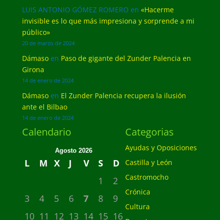
LUIS ANTONIO GÓMEZ ROMERO
en
«Hacerme
invisible es lo que más impresiona y sorprende a mi
público»
20 de marzo de 2024
Dámaso
en
Paso de gigante del Zunder Palencia en
Girona
14 de enero de 2024
Dámaso
en
El Zunder Palencia recupera la ilusión
ante el Bilbao
14 de enero de 2024
Calendario
Categorias
Ayudas y Oposiciones
Agosto 2026
L
M
X
J
V
S
D
Castilla y León
Castromocho
1
2
Crónica
3
4
5
6
7
8
9
Cultura
10
11
12
13
14
15
16