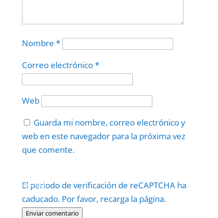
Nombre
*
Correo electrónico
*
Web
Guarda mi nombre, correo electrónico y
web en este navegador para la próxima vez
que comente.
Protegidos por
reCAPTCHA
El periodo de verificación de reCAPTCHA ha
Politica
–
Términos
.
caducado. Por favor, recarga la página.
Enviar comentario