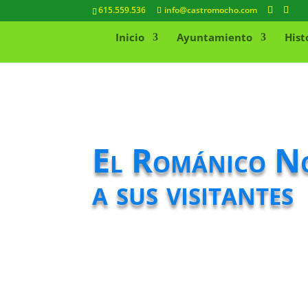
615.559.536
info@castromocho.com
Inicio
Ayuntamiento
Hist
El Románico Nor
a sus visitantes