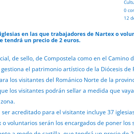
Cult
0 co
12 d
 iglesias en las que trabajadores de Nartex o volu
que tendrá un precio de 2 euros.
ial, de sello, de Compostela como en el Camino d
estiona el patrimonio artístico de la Diócesis de 
ra los visitantes del Románico Norte de la provin
que los visitantes podrán sellar a medida que vayan
 zona.
ser acreditado para el visitante incluye 37 iglesia
 o voluntarios serán los encargados de poner los s
ento a modo de cartilla, que tendrá un precio de 2