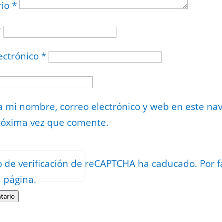
rio
*
*
ectrónico
*
 mi nombre, correo electrónico y web en este na
róxima vez que comente.
or
reCAPTCHA
o de verificación de reCAPTCHA ha caducado. Por f
minos
.
a página.
tario