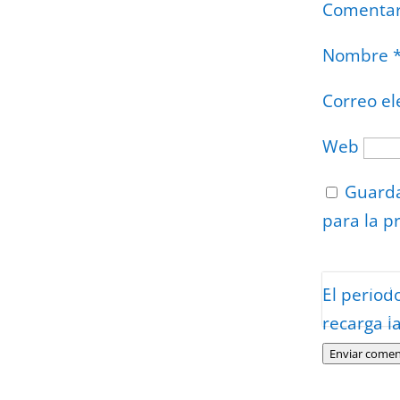
Comenta
Nombre
Correo el
Web
Guarda
para la p
Protegidos p
El period
Politica
–
Tér
recarga l
Enviar comen