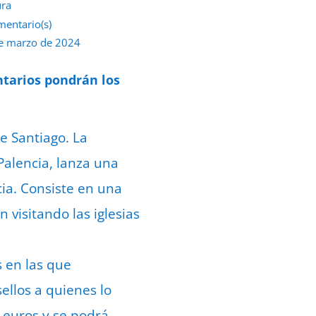
ura
mentario(s)
e marzo de 2024
ntarios pondrán los
e Santiago. La
Palencia, lanza una
cia. Consiste en una
 visitando las iglesias
s en las que
ellos a quienes lo
 euros y se podrá