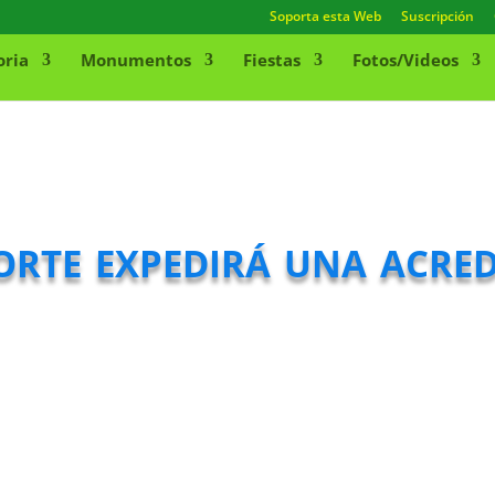
Soporta esta Web
Suscripción
oria
Monumentos
Fiestas
Fotos/Videos
te expedirá una acred