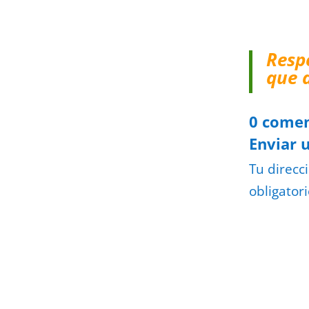
Resp
que 
0 comen
Enviar 
Tu direcc
obligator