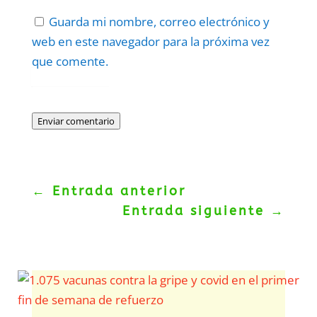
Guarda mi nombre, correo electrónico y
web en este navegador para la próxima vez
que comente.
Protegidos por
reCAPTCHA
Politica
–
Términos
.
Enviar comentario
←
Entrada anterior
Entrada siguiente
→