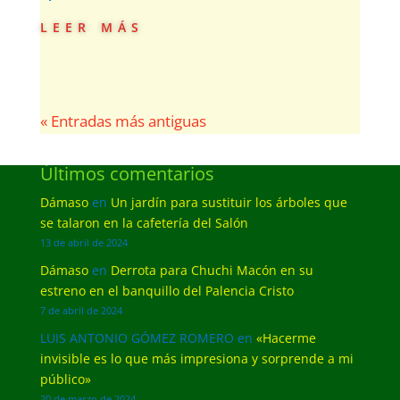
leer más
« Entradas más antiguas
Últimos comentarios
Dámaso
en
Un jardín para sustituir los árboles que
se talaron en la cafetería del Salón
13 de abril de 2024
Dámaso
en
Derrota para Chuchi Macón en su
estreno en el banquillo del Palencia Cristo
7 de abril de 2024
LUIS ANTONIO GÓMEZ ROMERO
en
«Hacerme
invisible es lo que más impresiona y sorprende a mi
público»
20 de marzo de 2024