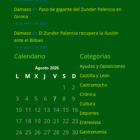
Dámaso
en
Paso de gigante del Zunder Palencia en
Girona
14 de enero de 2024
Dámaso
en
El Zunder Palencia recupera la ilusión
ante el Bilbao
14 de enero de 2024
Calendario
Categorias
Ayudas y Oposiciones
Agosto 2026
L
M
X
J
V
S
D
Castilla y León
Castromocho
1
2
Crónica
3
4
5
6
7
8
9
Cultura
10
11
12
13
14
15
16
Deportes
17
18
19
20
21
22
23
Entrevista
24
25
26
27
28
29
30
Gastronomía