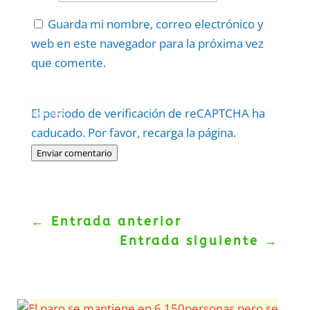
Guarda mi nombre, correo electrónico y
web en este navegador para la próxima vez
que comente.
Protegidos por
reCAPTCHA
El periodo de verificación de reCAPTCHA ha
Politica
–
Términos
.
caducado. Por favor, recarga la página.
Enviar comentario
←
Entrada anterior
Entrada siguiente
→