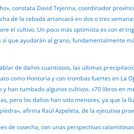
ho», constata David Tejerina, coordinador provinc
cha de la cebada arrancará en dos o tres semanas
re el cultivo. Un poco más optimista es con el trig
s sí que ayudarán al grano, fundamentalmente más
lar de daños cuantiosos, las últimas precipitaci
rato como Hontoria y con trombas fuertes en La 
o y han tumbado algunos cultivos. «70 libros en 
as, pero los daños han sido menores, ya que la ll
iedra», afirma Raúl Azpeleta, de la ejecutiva prov
nes de cosecha, con unas perspectivas calamitosa