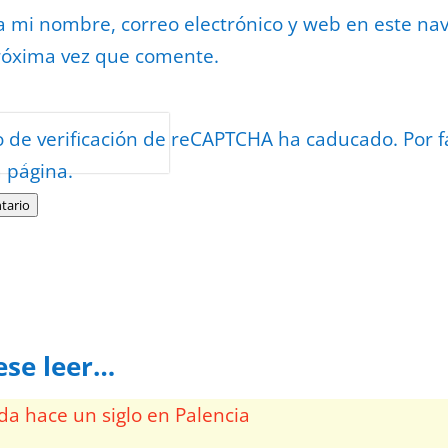
 mi nombre, correo electrónico y web en este na
róxima vez que comente.
or
reCAPTCHA
o de verificación de reCAPTCHA ha caducado. Por f
minos
.
a página.
tario
ese leer…