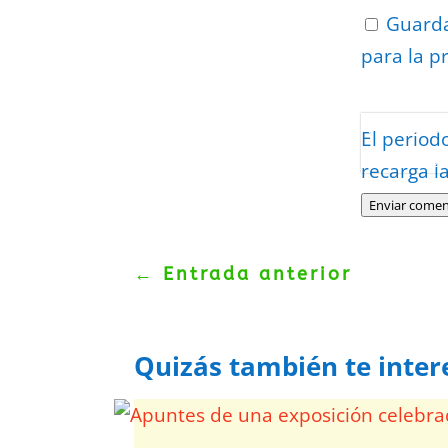
Guarda
para la p
Protegidos p
El period
Politica
–
Tér
recarga l
Enviar comen
←
Entrada anterior
Quizás también te inter