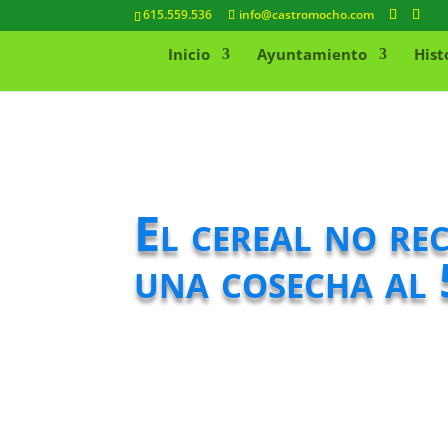
615.559.536
info@castromocho.com
Inicio
Ayuntamiento
Hist
El cereal no rec
una cosecha al