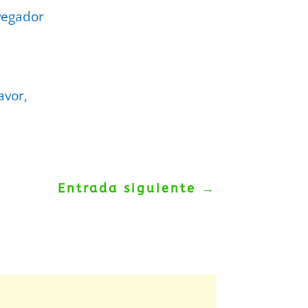
vegador
avor,
Entrada siguiente
→