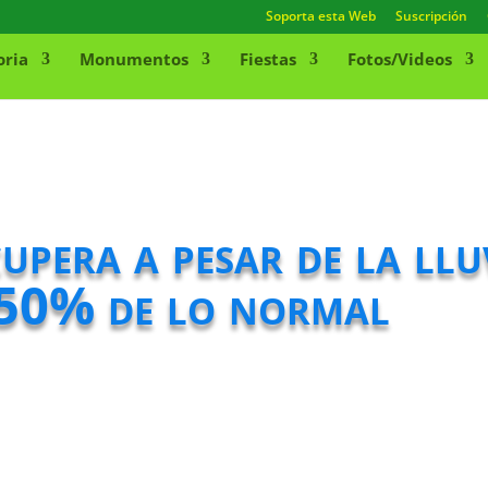
Soporta esta Web
Suscripción
oria
Monumentos
Fiestas
Fotos/Videos
upera a pesar de la lluv
 50% de lo normal