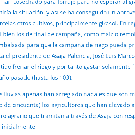
 han cosechado para forraje para no esperar al g
iría la situación, y así se ha conseguido un apr
las otros cultivos, principalmente girasol. En reg
 si bien los de final de campaña, como maíz o remo
mbalsada para que la campaña de riego pueda pro
a el presidente de Asaja Palencia, José Luis Marcos,
tido frenar el riego y por tanto gastar solament
año pasado (hasta los 103).
as lluvias apenas han arreglado nada es que son 
e cincuenta) los agricultores que han elevado al
ro agrario que tramitan a través de Asaja con res
 inicialmente.