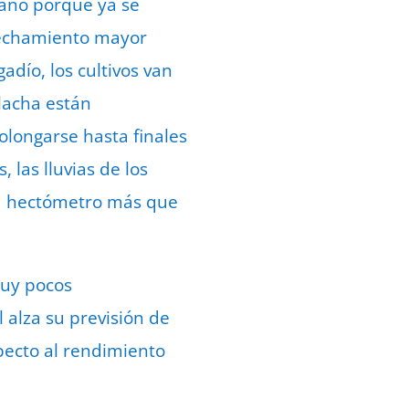
rano porque ya se
ovechamiento mayor
adío, los cultivos van
lacha están
longarse hasta finales
 las lluvias de los
e 1 hectómetro más que
muy pocos
 alza su previsión de
pecto al rendimiento