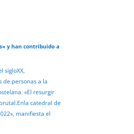
s» y han contribuido a
l sigloXX,
s de personas a la
stelana. «El resurgir
brutal.Enla catedral de
2022», manifiesta el