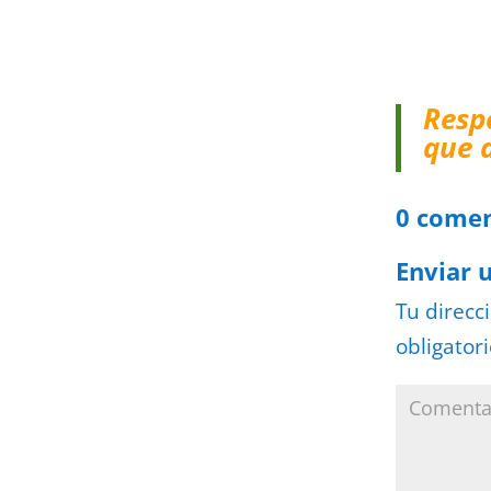
Resp
que 
0 comen
Enviar 
Tu direcc
obligator