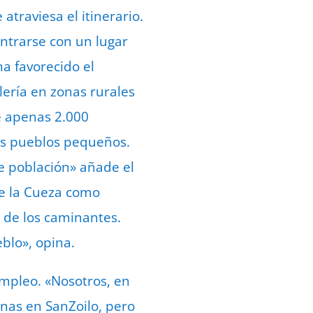
atraviesa el itinerario.
ontrarse con un lugar
a favorecido el
lería en zonas rurales
e apenas 2.000
os pueblos pequeños.
e población» añade el
de la Cueza como
o de los caminantes.
eblo», opina.
mpleo. «Nosotros, en
onas en SanZoilo, pero