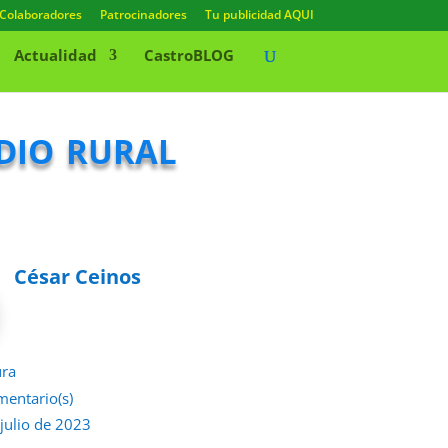
Colaboradores
Patrocinadores
Tu publicidad AQUI
Actualidad
CastroBLOG
dio rural
César Ceinos
ura
mentario(s)
 julio de 2023