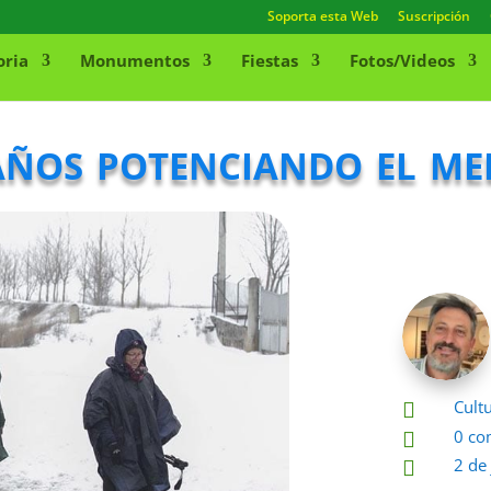
Soporta esta Web
Suscripción
oria
Monumentos
Fiestas
Fotos/Videos
ños potenciando el me
Cult

0 co

2 de
