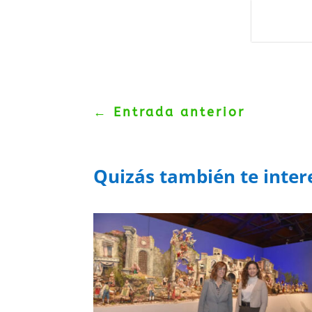
Protegidos p
Politica
–
Tér
←
Entrada anterior
Quizás también te inter