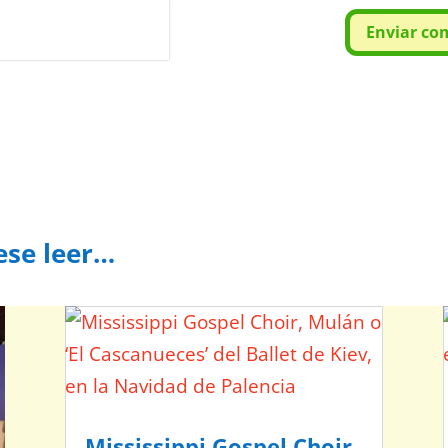
or
reCAPTCHA
Enviar co
minos
.
ese leer…
Mississippi Gospel Choir,