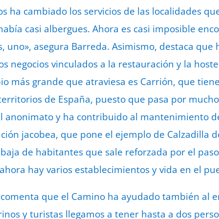
s ha cambiado los servicios de las localidades que 
había casi albergues. Ahora es casi imposible enc
, uno», asegura Barreda. Asimismo, destaca que h
s negocios vinculados a la restauración y la hoste
pio más grande que atraviesa es Carrión, que tien
 territorios de España, puesto que pasa por much
l anonimato y ha contribuido al mantenimiento d
ación jacobea, que pone el ejemplo de Calzadilla 
a baja de habitantes que sale reforzada por el pas
ahora hay varios establecimientos y vida en el pu
n comenta que el Camino ha ayudado también al e
rinos y turistas llegamos a tener hasta a dos pers