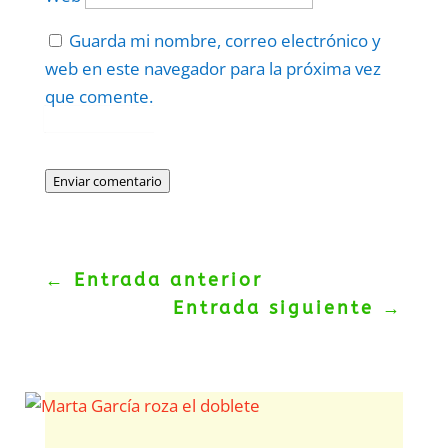
Guarda mi nombre, correo electrónico y
web en este navegador para la próxima vez
que comente.
Protegidos por
reCAPTCHA
Politica
–
Términos
.
Enviar comentario
←
Entrada anterior
Entrada siguiente
→