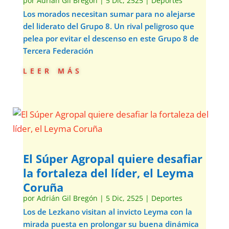
por
Adrián Gil Bregón
|
5 Dic, 2525
|
Deportes
Los morados necesitan sumar para no alejarse
del liderato del Grupo 8. Un rival peligroso que
pelea por evitar el descenso en este Grupo 8 de
Tercera Federación
leer más
El Súper Agropal quiere desafiar
la fortaleza del líder, el Leyma
Coruña
por
Adrián Gil Bregón
|
5 Dic, 2525
|
Deportes
Los de Lezkano visitan al invicto Leyma con la
mirada puesta en prolongar su buena dinámica