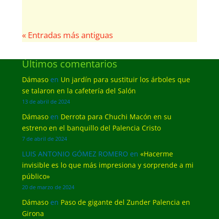
« Entradas más antiguas
Últimos comentarios
Dámaso
en
Un jardín para sustituir los árboles que
se talaron en la cafetería del Salón
13 de abril de 2024
Dámaso
en
Derrota para Chuchi Macón en su
estreno en el banquillo del Palencia Cristo
7 de abril de 2024
LUIS ANTONIO GÓMEZ ROMERO
en
«Hacerme
invisible es lo que más impresiona y sorprende a mi
público»
20 de marzo de 2024
Dámaso
en
Paso de gigante del Zunder Palencia en
Girona