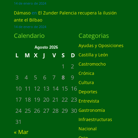
14 de enero de 2024
Dámaso
en
El Zunder Palencia recupera la ilusión
ante el Bilbao
14 de enero de 2024
Calendario
Categorias
Ayudas y Oposiciones
Agosto 2026
L
M
X
J
V
S
D
Castilla y León
Castromocho
1
2
Crónica
3
4
5
6
7
8
9
Cultura
10
11
12
13
14
15
16
Deportes
17
18
19
20
21
22
23
Entrevista
24
25
26
27
28
29
30
Gastronomía
Infraestructuras
31
Nacional
« Mar
Ocio