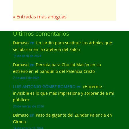
« Entradas más antiguas
Últimos comentarios
Dámaso
en
Un jardín para sustituir los árboles que
se talaron en la cafetería del Salón
13 de abril de 2024
Dámaso
en
Derrota para Chuchi Macón en su
estreno en el banquillo del Palencia Cristo
7 de abril de 2024
LUIS ANTONIO GÓMEZ ROMERO
en
«Hacerme
invisible es lo que más impresiona y sorprende a mi
público»
20 de marzo de 2024
Dámaso
en
Paso de gigante del Zunder Palencia en
Girona
14 de enero de 2024