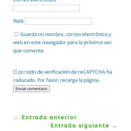
Web
Guarda mi nombre, correo electrónico y
web en este navegador para la próxima vez
que comente.
Protegidos por
reCAPTCHA
El periodo de verificación de reCAPTCHA ha
Politica
–
Términos
.
caducado. Por favor, recarga la página.
Enviar comentario
←
Entrada anterior
Entrada siguiente
→