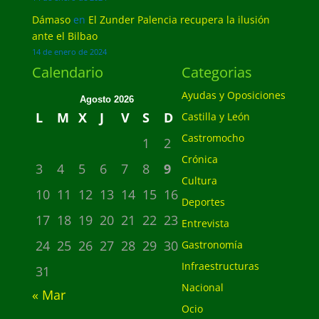
Dámaso
en
El Zunder Palencia recupera la ilusión
ante el Bilbao
14 de enero de 2024
Calendario
Categorias
Ayudas y Oposiciones
Agosto 2026
L
M
X
J
V
S
D
Castilla y León
Castromocho
1
2
Crónica
3
4
5
6
7
8
9
Cultura
10
11
12
13
14
15
16
Deportes
17
18
19
20
21
22
23
Entrevista
24
25
26
27
28
29
30
Gastronomía
Infraestructuras
31
Nacional
« Mar
Ocio