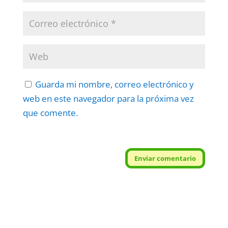
Guarda mi nombre, correo electrónico y
web en este navegador para la próxima vez
que comente.
Protegidos por
reCAPTCHA
Enviar comentario
Politica
–
Términos
.