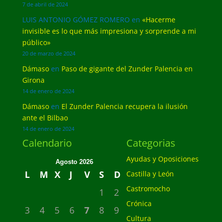
7 de abril de 2024
LUIS ANTONIO GÓMEZ ROMERO
en
«Hacerme
invisible es lo que más impresiona y sorprende a mi
público»
20 de marzo de 2024
Dámaso
en
Paso de gigante del Zunder Palencia en
Girona
14 de enero de 2024
Dámaso
en
El Zunder Palencia recupera la ilusión
ante el Bilbao
14 de enero de 2024
Calendario
Categorias
Ayudas y Oposiciones
Agosto 2026
L
M
X
J
V
S
D
Castilla y León
Castromocho
1
2
Crónica
3
4
5
6
7
8
9
Cultura