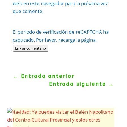
web en este navegador para la próxima vez
que comente.
Protegidos por
reCAPTCHA
El periodo de verificación de reCAPTCHA ha
Politica
–
Términos
.
caducado. Por favor, recarga la página.
Enviar comentario
←
Entrada anterior
Entrada siguiente
→