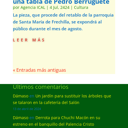
una tabla de Pedro Berruguete
por
Agencia ICAL
|
4 Jul, 2424
|
Cultura
La pieza, que procede del retablo de la parroquia
de Santa María de Frechilla, se expondrá al
público durante el mes de agosto.
leer más
« Entradas más antiguas
Últimos comentarios
Dámaso
en
Un jardín para sustituir los árboles que
se talaron en la cafetería del Salón
13 de abril de 2024
Dámaso
en
Derrota para Chuchi Macón en su
estreno en el banquillo del Palencia Cristo