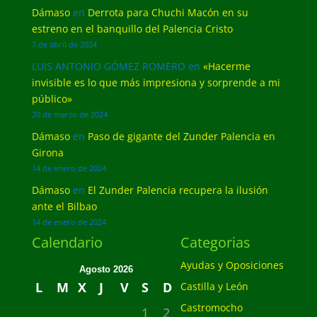
Dámaso
en
Derrota para Chuchi Macón en su
estreno en el banquillo del Palencia Cristo
7 de abril de 2024
LUIS ANTONIO GÓMEZ ROMERO
en
«Hacerme
invisible es lo que más impresiona y sorprende a mi
público»
20 de marzo de 2024
Dámaso
en
Paso de gigante del Zunder Palencia en
Girona
14 de enero de 2024
Dámaso
en
El Zunder Palencia recupera la ilusión
ante el Bilbao
14 de enero de 2024
Calendario
Categorias
Ayudas y Oposiciones
Agosto 2026
L
M
X
J
V
S
D
Castilla y León
Castromocho
1
2