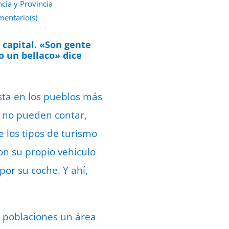
ncia y Provincia
mentario(s)
 septiembre de 2022
 capital. «Son gente
o un bellaco» dice
asta en los pueblos más
s no pueden contar,
e los tipos de turismo
con su propio vehículo
or su coche. Y ahí,
 poblaciones un área