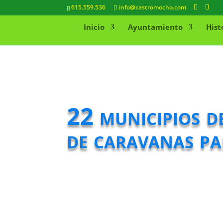
615.559.536
info@castromocho.com
Inicio
Ayuntamiento
Hist
22 municipios d
de caravanas pa