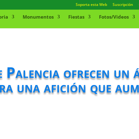
Soporta esta Web
Suscripción
oria
Monumentos
Fiestas
Fotos/Videos
e Palencia ofrecen un á
ra una afición que au