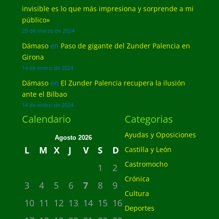
invisible es lo que más impresiona y sorprende a mi
público»
20 de marzo de 2024
Dámaso
en
Paso de gigante del Zunder Palencia en
Girona
14 de enero de 2024
Dámaso
en
El Zunder Palencia recupera la ilusión
ante el Bilbao
14 de enero de 2024
Calendario
Categorias
Ayudas y Oposiciones
Agosto 2026
L
M
X
J
V
S
D
Castilla y León
Castromocho
1
2
Crónica
3
4
5
6
7
8
9
Cultura
10
11
12
13
14
15
16
Deportes