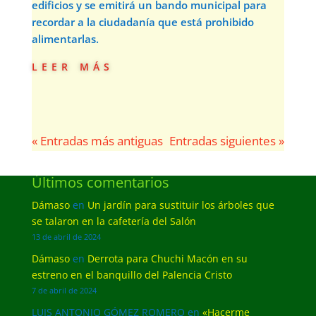
edificios y se emitirá un bando municipal para
recordar a la ciudadanía que está prohibido
alimentarlas.
leer más
« Entradas más antiguas
Entradas siguientes »
Últimos comentarios
Dámaso
en
Un jardín para sustituir los árboles que
se talaron en la cafetería del Salón
13 de abril de 2024
Dámaso
en
Derrota para Chuchi Macón en su
estreno en el banquillo del Palencia Cristo
7 de abril de 2024
LUIS ANTONIO GÓMEZ ROMERO
en
«Hacerme