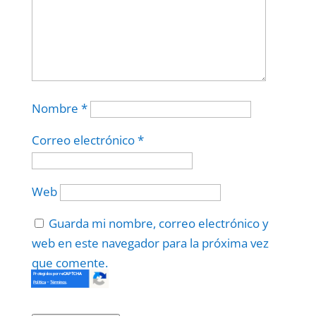
Nombre
*
Correo electrónico
*
Web
Guarda mi nombre, correo electrónico y
web en este navegador para la próxima vez
que comente.
Protegidos por
reCAPTCHA
Politica
–
Términos
.